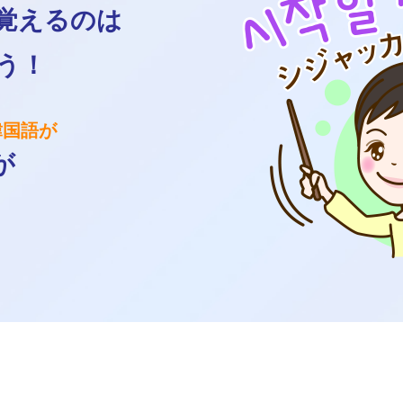
覚えるのは
う！
韓国語が
が
！