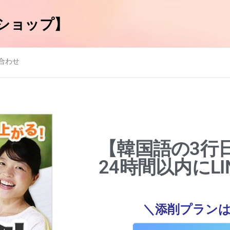
ショップ】
合わせ
【韓国語の3行
24時間以内にLI
＼添削プランは