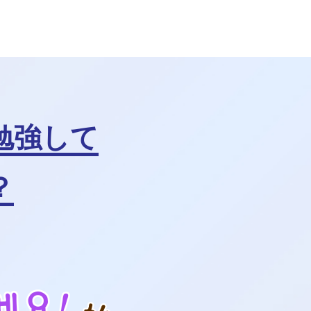
勉強して
？