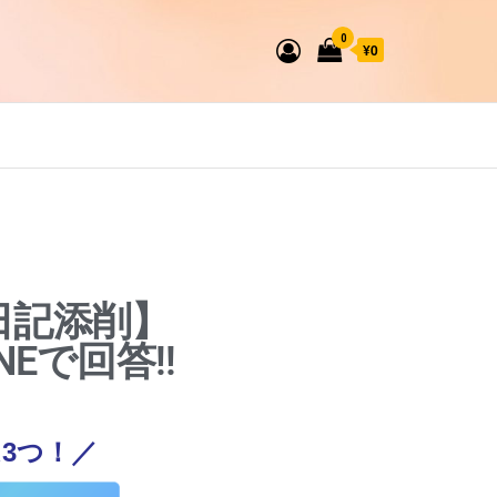
0
¥0
日記添削】
NEで回答!!
3つ！／