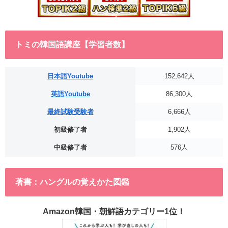
トミの韓国語講座【学習者数】
日本語Youtube
152,642人
英語Youtube
86,300人
最終試験受験者
6,666人
初級修了者
1,902人
中級修了者
576人
著書：ハングルの覚えかた図鑑
Amazon韓国・朝鮮語カテゴリー1位！