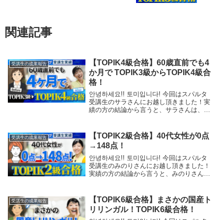
関連記事
【TOPIK4級合格】60歳直前でも4
受講生の成果報告
か月で TOPIK3級からTOPIK4級合
格！
안녕하세요!! 토미입니다! 今回はスパルタ
受講生のサラさんにお越し頂きました！実
績の方の結論から言うと、サラさんは、4
か月でTOPIK4級に堂々と合格されていま
す。＜成績表＞私と最初に出会った12/18
で、TOPIKの模擬試験を受けていた...
【TOPIK2級合格】40代女性が0点
受講生の成果報告
→148点！
안녕하세요!! 토미입니다! 今回はスパルタ
受講生のみのりさんにお越し頂きました！
実績の方の結論から言うと、みのりさん
は、4か月でTOPIK2級に堂々と合格されて
います。＜成績表＞私と最初に出会った
6/21で、みのりさんにTOPIKの模擬試...
【TOPIK6級合格】まさかの国産ト
受講生の成果報告
リリンガル！TOPIK6級合格！