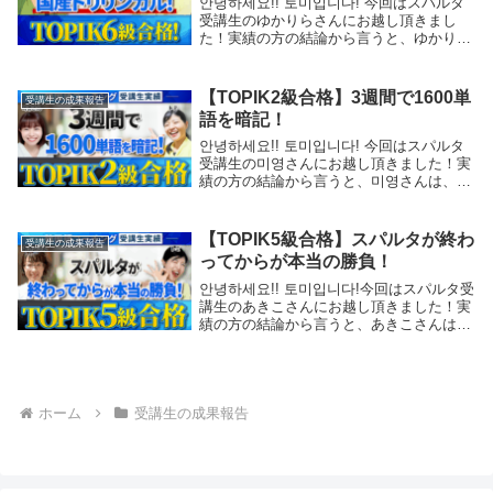
안녕하세요!! 토미입니다! 今回はスパルタ
受講生のゆかりらさんにお越し頂きまし
た！実績の方の結論から言うと、ゆかりら
さんは、4か月でTOPIK6級に堂々と合格さ
れています。〈成績表〉私と最初に出会っ
た12/22で、TOPIKの模擬試験を受...
【TOPIK2級合格】3週間で1600単
受講生の成果報告
語を暗記！
안녕하세요!! 토미입니다! 今回はスパルタ
受講生の미영さんにお越し頂きました！実
績の方の結論から言うと、미영さんは、4
か月でTOPIK2級に堂々と合格されていま
す。私と最初に出会った6/16で、TOPIKの
模擬試験を受けていただいた時は、...
【TOPIK5級合格】スパルタが終わ
受講生の成果報告
ってからが本当の勝負！
안녕하세요!! 토미입니다!今回はスパルタ受
講生のあきこさんにお越し頂きました！実
績の方の結論から言うと、あきこさんは、
7月13日の本番のTOPIKの試験で、듣기 76
点、쓰기 55点、읽기 70点と合計 201点を
取り、TOPIK5級に堂...
ホーム
受講生の成果報告