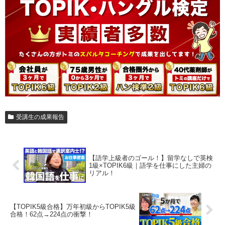
受講生の成果報告
【語学上級者のゴール！】留学なしで英検
1級×TOPIK6級｜語学を仕事にした主婦の
リアル！
【TOPIK5級合格】万年初級からTOPIK5級
合格！62点→224点の衝撃！