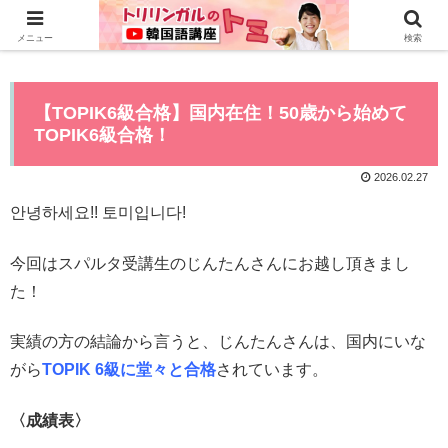
0から全てYouTubeで学べる韓国語講座はこちら>>
メニュー
検索
【TOPIK6級合格】国内在住！50歳から始めて
TOPIK6級合格！
2026.02.27
안녕하세요!! 토미입니다!
今回はスパルタ受講生のじんたんさんにお越し頂きまし
た！
実績の方の結論から言うと、じんたんさんは、国内にいな
がら
TOPIK 6級に堂々と合格
されています。
〈成績表〉