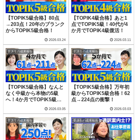
【TOPIK5級合格】80点
【TOPIK4級合格】あと1
→203点！20年のブランク
点でTOPIK5級！40代が4
からTOPIK5級合格！
か月でTOPIK4級復活！
2026.03.24
2026.03.11
受講生の成果報告
受講生の成果報告
【TOPIK5級合格】なんと
【TOPIK5級合格】万年初
なく中級から本物の5級
級からTOPIK5級合格！62
へ！4か月でTOPIK5級合
点→224点の衝撃！
格！
2026.03.05
2026.03.03
受講生の成果報告
受講生の成果報告