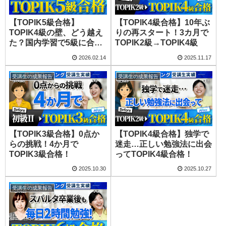
【TOPIK5級合格】
【TOPIK4級合格】10年ぶ
TOPIK4級の壁、どう越え
りの再スタート！3カ月で
た？国内学習で5級に合格
TOPIK2級→TOPIK4級
した方法！
2026.02.14
2025.11.17
受講生の成果報告
受講生の成果報告
【TOPIK3級合格】0点か
【TOPIK4級合格】独学で
らの挑戦！4か月で
迷走…正しい勉強法に出会
TOPIK3級合格！
ってTOPIK4級合格！
2025.10.30
2025.10.27
受講生の成果報告