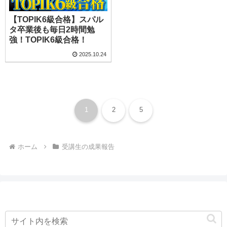
【TOPIK6級合格】スパル
タ卒業後も毎日2時間勉
強！TOPIK6級合格！
2025.10.24
1
2
5
ホーム
受講生の成果報告