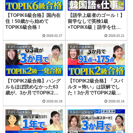
【TOPIK6級合格】国内在
【語学上級者のゴール！】
住！50歳から始めて
留学なしで英検1級
TOPIK6級合格！
×TOPIK6級｜語学を仕事
にした主婦のリアル！
2026.02.27
2026.02.21
受講生の成果報告
受講生の成果報告
【TOPIK2級合格】ハング
【TOPIK2級合格】「スパ
ルもほぼ読めなかった63
ルタ＝怖い」は誤解でし
歳が、3か月でTOPIK2級
た！3か月でTOPIK2級に
に合格！
合格！
2026.02.18
2026.02.16
受講生の成果報告
受講生の成果報告