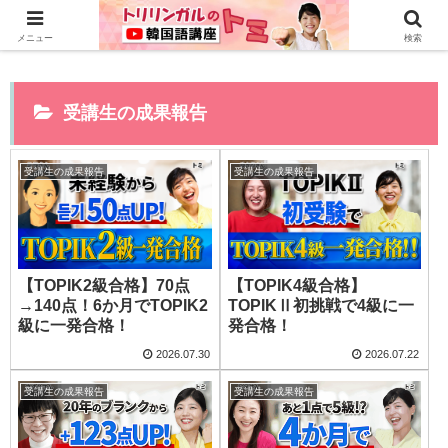
0から全てYouTubeで学べる韓国語講座はこちら>>
メニュー
検索
受講生の成果報告
受講生の成果報告
受講生の成果報告
【TOPIK2級合格】70点
【TOPIK4級合格】
→140点！6か月でTOPIK2
TOPIKⅡ初挑戦で4級に一
級に一発合格！
発合格！
2026.07.30
2026.07.22
受講生の成果報告
受講生の成果報告