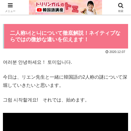
0から全てYouTubeで学べる韓国語講座はこちら>>
メニュー
検索
二人称너と니について徹底解説！ネイティブな
らではの微妙な違いを伝えます！
2020.12.07
여러분 안녕하세요！ 토미입니다.
今日は、リエン先生と一緒に韓国語の2人称の謎について深
堀していきたいと思います。
그럼 시작할게요! それでは、始めます。