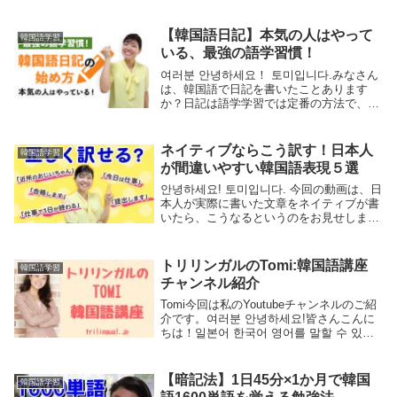
【韓国語日記】本気の人はやって
韓国語学習
いる、最強の語学習慣！
여러분 안녕하세요！ 토미입니다.みなさん
は、韓国語で日記を書いたことあります
か？日記は語学学習では定番の方法で、今
すぐたった数行からでも始められる学習法
です。そして、とても学習効果が高いで
す。でも、韓国語日記をやっていない、や
ネイティブならこう訳す！日本人
韓国語学習
ったけど続か...
が間違いやすい韓国語表現５選
안녕하세요! 토미입니다. 今回の動画は、日
本人が実際に書いた文章をネイティブが書
いたら、こうなるというのをお見せしま
す。動画の対象者は、韓国語の読み書きが
ある程度できて、日本語があったら、それ
を韓国語に作文できるくらいの方々になり
トリリンガルのTomi:韓国語講座
韓国語学習
ます。今...
チャンネル紹介
Tomi今回は私のYoutubeチャンネルのご紹
介です。여러분 안녕하세요!皆さんこんに
ちは！일본어 한국어 영어를 말할 수 있는
日本語・韓国語・英語を話せるTrilingual
Tomi 입니다トリリンガルのTomiです앞으
로 언어의 ...
【暗記法】1日45分×1か月で韓国
韓国語学習