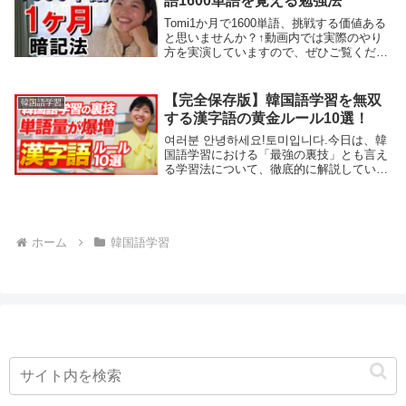
語1600単語を覚える勉強法
Tomi1か月で1600単語、挑戦する価値ある
と思いませんか？↑動画内では実際のやり
方を実演していますので、ぜひご覧くださ
い私はこれまでアメリカに5年、韓国に10
年住んできて、アメリカの大学と韓国の大
学院を卒業して、その後は日本語・英語・
【完全保存版】韓国語学習を無双
韓国語学習
韓...
する漢字語の黄金ルール10選！
여러분 안녕하세요!토미입니다.今日は、韓
国語学習における「最強の裏技」とも言え
る学習法について、徹底的に解説していき
ます。皆さんは、ずばり！韓国語の単語を
覚えるのに苦労していませんか？「単語帳
を見ても、右から左へと抜けていってしま
う…」「...
ホーム
韓国語学習