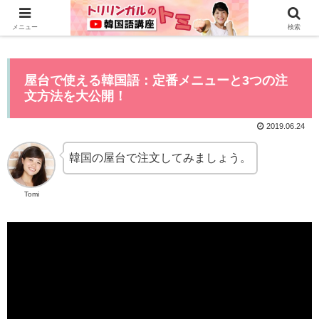
0から全てYouTubeで学べる韓国語講座はこちら>>
メニュー
検索
屋台で使える韓国語：定番メニューと3つの注
文方法を大公開！
2019.06.24
韓国の屋台で注文してみましょう。
Tomi