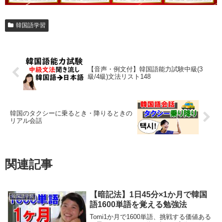
韓国語学習
【音声・例文付】韓国語能力試験中級(3
級/4級)文法リスト148
韓国のタクシーに乗るとき・降りるときの
リアル会話
関連記事
【暗記法】1日45分×1か月で韓国
韓国語学習
語1600単語を覚える勉強法
Tomi1か月で1600単語、挑戦する価値ある