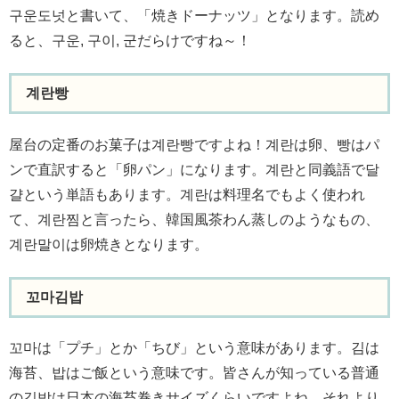
구운도넛と書いて、「焼きドーナッツ」となります。読め
ると、구운, 구이, 군だらけですね～！
계란빵
屋台の定番のお菓子は계란빵ですよね！계란は卵、빵はパ
ンで直訳すると「卵パン」になります。계란と同義語で달
걀という単語もあります。계란は料理名でもよく使われ
て、계란찜と言ったら、韓国風茶わん蒸しのようなもの、
계란말이は卵焼きとなります。
꼬마김밥
꼬마は「プチ」とか「ちび」という意味があります。김は
海苔、밥はご飯という意味です。皆さんが知っている普通
の김밥は日本の海苔巻きサイズくらいですよね。それより