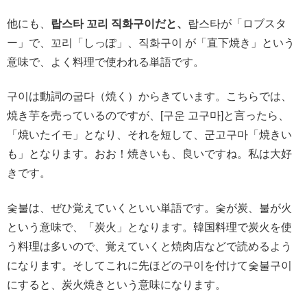
他にも、
랍스타 꼬리 직화구이だと、
랍스타が「ロブスタ
ー」で、꼬리「しっぽ」、직화구이 が「直下焼き」という
意味で、よく料理で使われる単語です。
구이は動詞の굽다（焼く）からきています。こちらでは、
焼き芋を売っているのですが、[구운 고구마]と言ったら、
「焼いたイモ」となり、それを短して、군고구마「焼きい
も」となります。おお！焼きいも、良いですね。私は大好
きです。
숯불は、ぜひ覚えていくといい単語です。숯が炭、불が火
という意味で、「炭火」となります。韓国料理で炭火を使
う料理は多いので、覚えていくと焼肉店などで読めるよう
になります。そしてこれに先ほどの구이を付けて숯불구이
にすると、炭火焼きという意味になります。