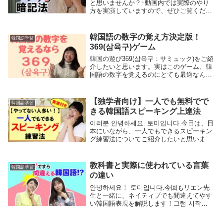
と思いませんか？↑動画内では実際のやり
方を実演していますので、ぜひご覧くださ
い私はこれまでアメリカに5年、韓国に10
年住んできて、アメリカの大学と韓国の大
学院を卒業して、その後は日本語・英語・
韓国語の数字の覚え方決定版！
韓国語学習
韓...
369(삼육구)ゲーム
韓国の遊び369(삼육구：サミュック)をご紹
介したいと思います。実はこのゲーム、韓
国語の数字を覚えるのにとても最適なんで
す。緊張感を持ちながら、数字に集中する
ようになりますし、何よりも楽しく韓国語
の数字を覚えられるのが369(삼육구)の特徴
【独学者向け】一人でも無料でで
韓国語学習
です。
きる韓国語スピーキング上達法
여러분 안녕하세요. 토미입니다.今日は、日
本にいながら、一人でもできるスピーキン
グ練習法についてご紹介したいと思いま
す。最初に言っておきますと、これはスピ
ーキングを鍛える方法ですので、すでにハ
ングルを正しく読んで発音できる人を対象
教科書と実際に使われている言葉
韓国語学習
にしてい...
の違い
안녕하세요！ 토미입니다.今回もリエン先
生と一緒に、ネイティブでも間違えてやす
い韓国語表現を解説します！그럼 시작할
게요! それでは、始めます。