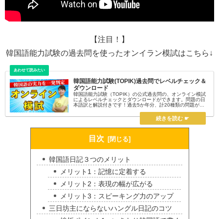
【注目！】
韓国語能力試験の過去問を使ったオンイラン模試はこちら↓
韓国語能力試験(TOPIK)過去問でレベルチェック＆
ダウンロード
韓国語能力試験（TOPIK）の公式過去問の、オンライン模試
によるレベルチェックとダウンロードができます。問題の日
本語訳と解説付きです！過去5か年分、計20種類の問題が掲
載されており、スマホ一つでTOPIK対策の学習を進めること
ができます。ご自身の韓国語レベルのチェックにもご活用く
ださい。
目次
韓国語日記３つのメリット
メリット1：記憶に定着する
メリット2：表現の幅が広がる
メリット3：スピーキング力のアップ
三日坊主にならないハングル日記のコツ