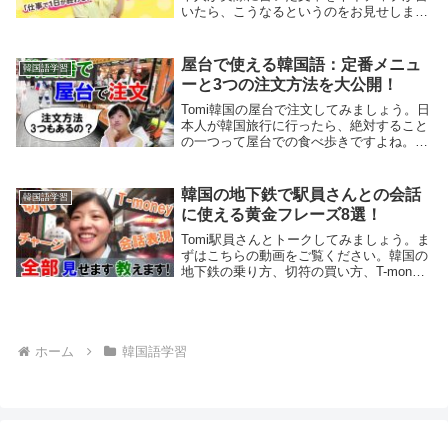
いたら、こうなるというのをお見せしま
す。動画の対象者は、韓国語の読み書きが
ある程度できて、日本語があったら、それ
を韓国語に作文できるくらいの方々になり
屋台で使える韓国語：定番メニュ
韓国語学習
ます。今...
ーと3つの注文方法を大公開！
Tomi韓国の屋台で注文してみましょう。日
本人が韓国旅行に行ったら、絶対すること
の一つって屋台での食べ歩きですよね。今
回私が明洞に行った時も、いろんな種類の
屋台が立ち並んでいました。もちろん日本
人観光客も多い場所なので、商品名も日本
韓国の地下鉄で駅員さんとの会話
韓国語学習
語で出て...
に使える黄金フレーズ8選！
Tomi駅員さんとトークしてみましょう。ま
ずはこちらの動画をご覧ください。韓国の
地下鉄の乗り方、切符の買い方、T-money
カードのチャージの仕方などをご紹介して
います。皆さんが韓国旅行に行かれる際
は、タクシーやバスを使うと思いますが、
私は...
ホーム
韓国語学習