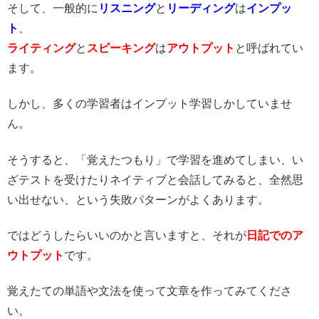
そして、一般的に
リスニング
と
リーディング
は
インプッ
ト
、
ライティング
と
スピーキング
は
アウトプット
と呼ばれてい
ます。
しかし、多くの学習者はインプット学習しかしていませ
ん。
そうすると、「覚えたつもり」で学習を進めてしまい、い
ざテストを受けたりネイティブと会話してみると、全然思
い出せない、という失敗パターンがよくあります。
ではどうしたらいいのかと言いますと、それが
日記でのア
ウトプット
です。
覚えたての単語や文法を使って文章を作ってみてくださ
い。