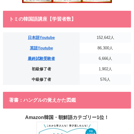
トミの韓国語講座【学習者数】
日本語Youtube
152,642人
英語Youtube
86,300人
最終試験受験者
6,666人
初級修了者
1,902人
中級修了者
576人
著書：ハングルの覚えかた図鑑
Amazon韓国・朝鮮語カテゴリー1位！