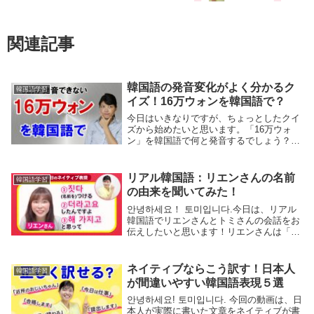
関連記事
韓国語の発音変化がよく分かるク
韓国語学習
イズ！16万ウォンを韓国語で？
今日はいきなりですが、ちょっとしたクイ
ズから始めたいと思います。「16万ウォ
ン」を韓国語で何と発音するでしょう？と
いうシンプルなクイズです。「何だこのク
イズ？」と思う方もいるかもしれません
が、実はこの「16万ウォン」、韓国語の発
リアル韓国語：リエンさんの名前
韓国語学習
音を理解するうえでも、ものすごく奥が深
の由来を聞いてみた！
い単語なんです。
안녕하세요！ 토미입니다.今日は、リアル
韓国語でリエンさんとトミさんの会話をお
伝えしたいと思います！リエンさんは「リ
エンハングル」というユーチューブチャン
ネルで、日本人向けに分かりやすくて、楽
しい韓国語の講座を配信しています。私も
ネイティブならこう訳す！日本人
韓国語学習
本当にリエ...
が間違いやすい韓国語表現５選
안녕하세요! 토미입니다. 今回の動画は、日
本人が実際に書いた文章をネイティブが書