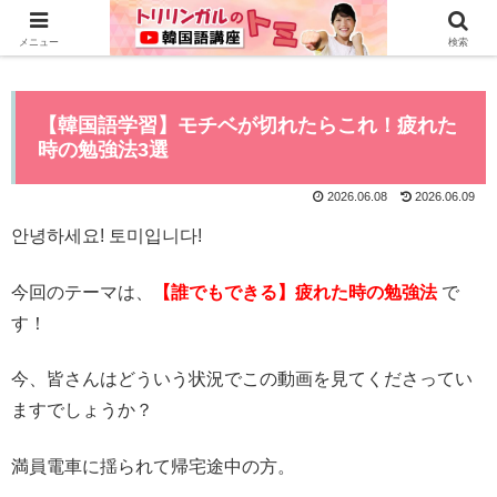
0から全てYouTubeで学べる韓国語講座はこちら>>
メニュー
検索
【韓国語学習】モチベが切れたらこれ！疲れた
時の勉強法3選
2026.06.08
2026.06.09
안녕하세요!
토미입니다!
今回のテーマは、
【誰でもできる】疲れた時の勉強法
で
す！
今、皆さんはどういう状況でこの動画を見てくださってい
ますでしょうか？
満員電車に揺られて帰宅途中の方。