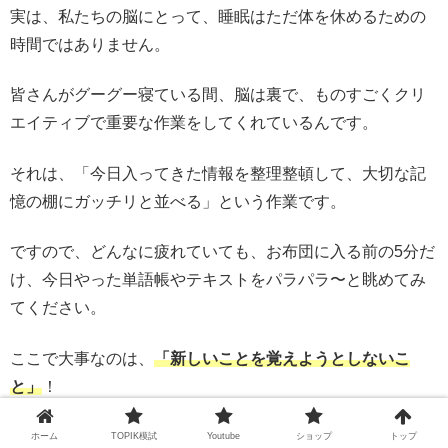
実は、私たちの脳にとって、睡眠はただ体を休めるための
時間ではありません。
皆さんがグーグー寝ている間、脳は裏で、ものすごくクリ
エイティブで重要な作業をしてくれているんです。
それは、「今日入ってきた情報を整理整頓して、大切な記
憶の棚にガッチリと並べる」という作業です。
ですので、どんなに疲れていても、お布団に入る前の5分だ
け、今日やった単語帳やテキストをパラパラ〜と眺めてみ
てください。
ここで大事なのは、
「新しいことを覚えようとしないこ
と」
！
「あ、これ昼間にチラッと見たな」
ホーム
TOPIK模試
Youtube
ショップ
トップ