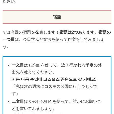
ださい。
宿題
では今回の宿題を発表します！
宿題は2つ
あります。
宿題の
一つ目
は、今日学んだ文法を使って作文をしてみましょ
う。
一文目
は (으)로 を使って、近々行かれる予定の外
出先を教えてください。
저는 다음 주말에 코스모스 공원으로 갈 거예요.
「私は次の週末にコスモス公園に行くつもりで
す」
二文目
は 아/어 주세요 を使って、誰かにお願いご
とを書いてみましょう。