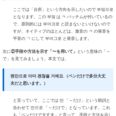
ここでは「台所」という方向を示したいので 부엌으로
となります。この 부엌 は ㅋ パッチムが付いているの
で、原則的には 부어크로 と読まないといけないので
すが、ネイティブのほとんどは、激音の ㅋ の発音を
平音の ㄱ にして 부어그로 と発音します。
次に
②手段や方法を示す「〜を用いて」
という意味の「～
で」を見てみましょう。本文では、
펜만으로 아마 괜찮을 거예요.（ペンだけで多分大丈
夫だと思います。）
と言っていて、ここでは 만 「～だけ」という助詞と
合わせて 만으로 「～だけで」となっています。これ
も「ペンだけで大丈夫」と言って、手段と方法を示し