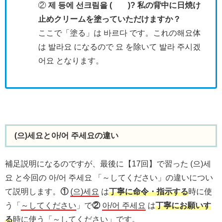
②
제 등에 선크림을 ( )? 私の背中に日焼け
止めクリームを塗っていただけますか？
ここで「塗る」は 바르다 です。これの해요体
は 발라요 になるので 요 を除いて 발라 주시겠
어요 となります。
(으)세요と아/어 주세요の違い
補足説明になるのですが、最後に【17回】で習った (으)세
요 と今回の 아/어 주세요 「～してください」の違いについ
て説明します。
①
(으)세요
は
丁寧に命令・指示する
時に使
う「
～してください
」で
②
아/어 주세요
は
丁寧にお願いす
る
時に使う「
～してください
」です。