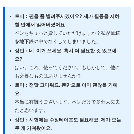
토미：펜을 좀 빌려주시겠어요? 제가 필통을 지하
철 안에서 잃어버렸어요.
ペンをちょっと貸していただけますか？私が筆箱
を地下鉄の中でなくしてしまいました。
상민：네. 이거 쓰세요. 혹시 더 필요한 것 있으세
요?
はい。これ、使ってください。もしかして、他に
も必要なものはありませんか？
토미：정말 고마워요. 펜만으로 아마 괜찮을 거예
요.
本当に有難うございます。ペンだけで多分大丈夫
だと思います。
상민：시험에는 수정테이프도 필요해요. 제가 오늘
두 개 가져왔어요.