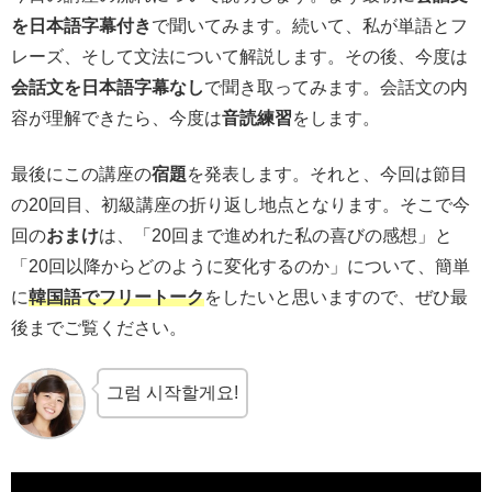
を日本語字幕付き
で聞いてみます。続いて、私が単語とフ
レーズ、そして文法について解説します。その後、今度は
会話文を日本語字幕なし
で聞き取ってみます。会話文の内
容が理解できたら、今度は
音読練習
をします。
最後にこの講座の
宿題
を発表します。それと、今回は節目
の20回目、初級講座の折り返し地点となります。そこで今
回の
おまけ
は、「20回まで進めれた私の喜びの感想」と
「20回以降からどのように変化するのか」について、簡単
に
韓国語でフリートーク
をしたいと思いますので、ぜひ最
後までご覧ください。
그럼 시작할게요!