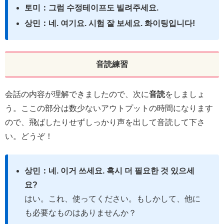
토미：그럼 수정테이프도 빌려주세요.
상민：네. 여기요. 시험 잘 보세요. 화이팅입니다!
音読練習
会話の内容が理解できましたので、次に
音読
をしましょ
う。ここの部分は数少ないアウトプットの時間になります
ので、飛ばしたりせずしっかり声を出して音読して下さ
い。どうぞ！
상민：네. 이거 쓰세요. 혹시 더 필요한 것 있으세
요?
はい。これ、使ってください。もしかして、他に
も必要なものはありませんか？