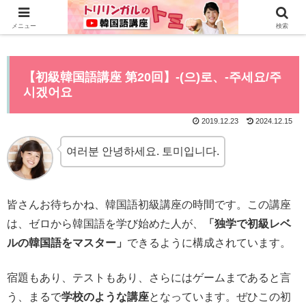
0から全てYouTubeで学べる韓国語講座はこちら>>
メニュー
検索
【初級韓国語講座 第20回】-(으)로、-주세요/주
시겠어요
2019.12.23
2024.12.15
여러분 안녕하세요. 토미입니다.
皆さんお待ちかね、韓国語初級講座の時間です。この講座
は、ゼロから韓国語を学び始めた人が、
「独学で初級レベ
ルの韓国語をマスター」
できるように構成されています。
宿題もあり、テストもあり、さらにはゲームまであると言
う、まるで
学校のような講座
となっています。ぜひこの初