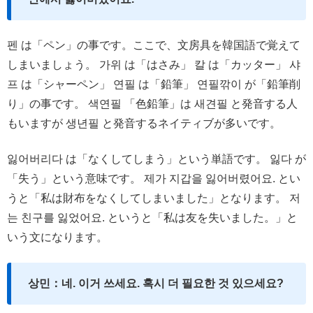
펜 は「ペン」の事です。ここで、文房具を韓国語で覚えて
しまいましょう。 가위 は「はさみ」 칼 は「カッター」 샤
프 は「シャーペン」 연필 は「鉛筆」 연필깎이 が「鉛筆削
り」の事です。 색연필 「色鉛筆」は 새견필 と発音する人
もいますが 생년필 と発音するネイティブが多いです。
잃어버리다 は「なくしてしまう」という単語です。 잃다 が
「失う」という意味です。 제가 지갑을 잃어버렸어요. とい
うと「私は財布をなくしてしまいました」となります。 저
는 친구를 잃었어요. というと「私は友を失いました。」と
いう文になります。
상민：네. 이거 쓰세요. 혹시 더 필요한 것 있으세요?