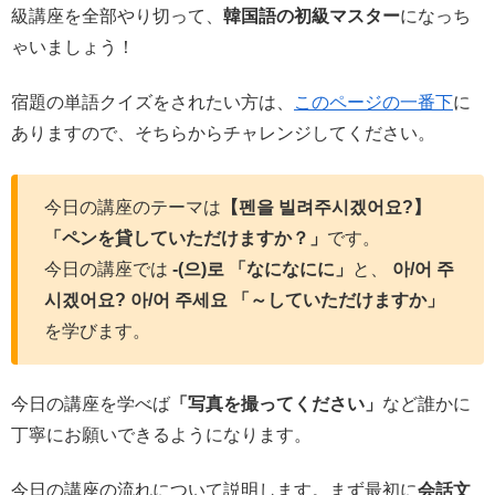
級講座を全部やり切って、
韓国語の初級マスター
になっち
ゃいましょう！
宿題の単語クイズをされたい方は、
このページの一番下
に
ありますので、そちらからチャレンジしてください。
今日の講座のテーマは
【펜을 빌려주시겠어요?】
「ペンを貸していただけますか？」
です。
今日の講座では
-(으)로 「なになにに」
と、
아/어 주
시겠어요? 아/어 주세요 「～していただけますか」
を学びます。
今日の講座を学べば
「写真を撮ってください」
など誰かに
丁寧にお願いできるようになります。
今日の講座の流れについて説明します。まず最初に
会話文