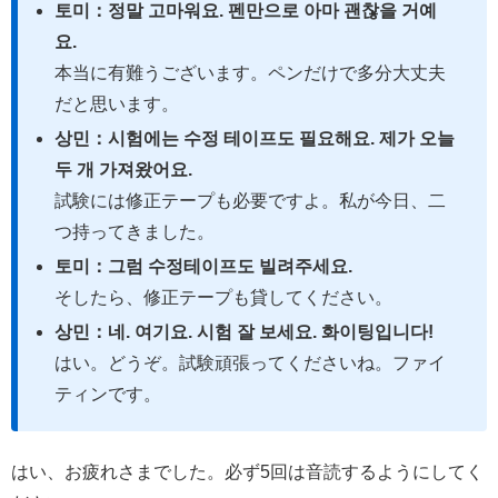
토미：정말 고마워요. 펜만으로 아마 괜찮을 거예
요.
本当に有難うございます。ペンだけで多分大丈夫
だと思います。
상민：시험에는 수정 테이프도 필요해요. 제가 오늘
두 개 가져왔어요.
試験には修正テープも必要ですよ。私が今日、二
つ持ってきました。
토미：그럼 수정테이프도 빌려주세요.
そしたら、修正テープも貸してください。
상민：네. 여기요. 시험 잘 보세요. 화이팅입니다!
はい。どうぞ。試験頑張ってくださいね。ファイ
ティンです。
はい、お疲れさまでした。必ず5回は音読するようにしてく