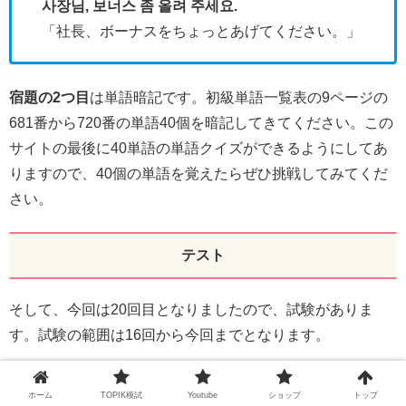
사장님, 보너스 좀 올려 주세요.
「社長、ボーナスをちょっとあげてください。」
宿題の2つ目
は単語暗記です。初級単語一覧表の9ページの
681番から720番の単語40個を暗記してきてください。この
サイトの最後に40単語の単語クイズができるようにしてあ
りますので、40個の単語を覚えたらぜひ挑戦してみてくだ
さい。
テスト
そして、今回は20回目となりましたので、試験がありま
す。試験の範囲は16回から今回までとなります。
この試験の形式は
韓国語能力試験初級
を参考に作ってあり
ホーム
TOPIK模試
Youtube
ショップ
トップ