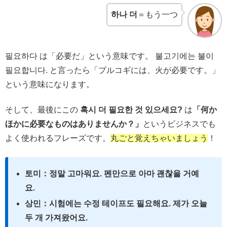
하나 더
＝もう一つ
필요하다 は「必要だ」という意味です。 불고기에는 불이
필요합니다. と言ったら「プルコギには、火が必要です。」
という意味になります。
そして、最後にこの
혹시 더 필요한 것 있으세요?
は
「何か
ほかに必要なものはありませんか？」
というビジネスでも
よく使われるフレーズです。
丸ごと覚えちゃいましょう
！
토미：정말 고마워요. 펜만으로 아마 괜찮을 거예
요.
상민：시험에는 수정 테이프도 필요해요. 제가 오늘
두 개 가져왔어요.