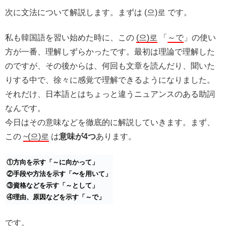
次に文法について解説します。まずは (으)로 です。
私も韓国語を習い始めた時に、この
(으)로
「
～で
」の使い
方が一番、理解しずらかったです。最初は理論で理解した
のですが、その後からは、何回も文章を読んだり、聞いた
りする中で、徐々に感覚で理解できるようになりました。
それだけ、日本語とはちょっと違うニュアンスのある助詞
なんです。
今日はその意味などを徹底的に解説していきます。まず、
この
~(으)로
は
意味が4つ
あります。
①方向を示す「～に向かって」
②手段や方法を示す「〜を用いて」
③資格などを示す「～として」
④理由、原因などを示す「～で」
です。