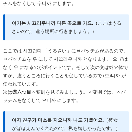
チムをなくして 우니까 にします。
여기는 시끄러우니까 다른 곳으로 가요.
（ここはうる
さいので、違う場所に行きましょう。）
ここでは 시끄럽다 「うるさい」にㅂパッチムがあるので、
ㅂパッチムを 우 にして 시끄러우니까 となります。 으 では
なく 우 になるのがポイントです。そして次の文は해요体で
すが、違うところに行くことを促しているので (으)니까 が
使われています。
次は
⑥六つ目
ㅅ変則を見てみましょう。ㅅ変則では、ㅅパ
ッチムをなくして 으니까 にします。
여자 친구가 미소를 지으니까 나도 기뻤어요.
（彼女
がほほえんでくれたので、私も嬉しかったです。）