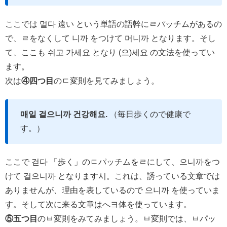
ここでは 멀다 遠い という単語の語幹にㄹパッチムがあるの
で、ㄹをなくして 니까 をつけて 머니까 となります。そし
て、ここも 쉬고 가세요 となり (으)세요 の文法を使ってい
ます。
次は
④四つ目
のㄷ変則を見てみましょう。
매일 걸으니까 건강해요.
（毎日歩くので健康で
す。）
ここで 걷다 「歩く」のㄷパッチムをㄹにして、으니까をつ
けて 걸으니까 となります시。これは、誘っている文章では
ありませんが、理由を表しているので 으니까 を使っていま
す。そして次に来る文章はへヨ体を使っています。
⑤五つ目
のㅂ変則をみてみましょう。ㅂ変則では、ㅂパッ