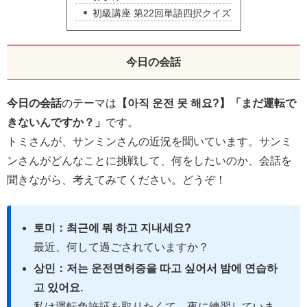
初級講座 第22回単語四択クイズ
今日の会話
今日の会話
のテーマは
【아직 운전 못 해요?】「まだ運転で
きないんですか？」
です。
トミさんが、サンミンさんの近況を聞いています。サンミ
ンさんがどんなことに挑戦して、何をしたいのか、会話を
聞きながら、考えてみてください。どうぞ！
토미：최근에 뭐 하고 지내세요?
最近、何して過ごされていますか？
상민：저는 운전면허증을 따고 싶어서 밤에 연습하
고 있어요.
私は運転免許証を取りたくて、夜に練習していま