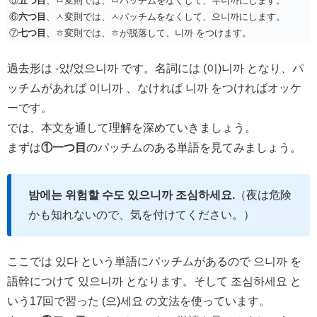
⑤
五つ目
、ㅂ変則では、ㅂパッチムをなくして、우니까にします。
⑥
六つ目
、ㅅ変則では、ㅅパッチムをなくして、으니까にします。
⑦
七つ目
、ㅎ変則では、ㅎが脱落して、니까 をつけます。
過去形は -았/었으니까 です。名詞には (이)니까 となり、パ
ッチムがあれば 이니까 、なければ 니까 をつければオッケ
ーです。
では、本文を通して理解を深めていきましょう。
まずは
①一つ目
のパッチムのある単語を見てみましょう。
밤에는 위험할 수도 있으니까 조심하세요.
（夜は危険
かも知れないので、気を付けてください。）
ここでは 있다 という単語にパッチムがあるので 으니까 を
語幹につけて 있으니까 となります。そして 조심하세요 と
いう17回で習った (으)세요 の文法を使っています。