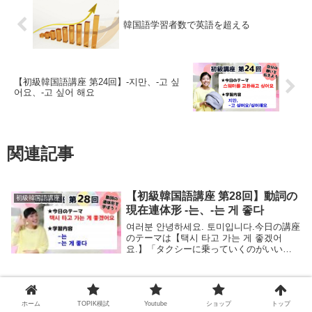
韓国語学習者数で英語を超える
【初級韓国語講座 第24回】-지만、-고 싶
어요、-고 싶어 해요
関連記事
【初級韓国語講座 第28回】動詞の
初級韓国語講座
現在連体形 -는、-는 게 좋다
여러분 안녕하세요. 토미입니다.今日の講座
のテーマは【택시 타고 가는 게 좋겠어
요.】「タクシーに乗っていくのがいいと
思います。」です。今日は -는 「～する
○○」と名詞を修飾する表現と、 -는 게 좋
다 「～するのがよい」のように相手...
【初級韓国語講座 第4回】ですま
初級韓国語講座
す文！ -ㅂ니다/습니다、-고
ホーム
TOPIK模試
Youtube
ショップ
トップ