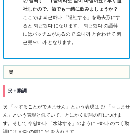
②
일찍 ( ) 술이라도 같이 마실까요? 早く退
社したので、酒でも一緒に飲みましょうか？
ここでは 퇴근하다 「退社する」を過去形にす
ると 퇴근했다 になります。 퇴근했다 の語幹
にはパッチムがあるので 으니까 と合わせて 퇴
근했으니까 となります。
못
못＋動詞
못 「～することができません」という表現は 안 「～しませ
ん」という表現と似ていて、とにかく動詞の前につけま
す。そして 수영하다 「水泳する」のように –하다 のつく動
詞には 하다 の前に 못 を入れます。