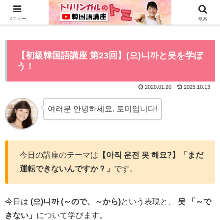
0から全てYouTubeで学べる韓国語講座はこちら>>
メニュー
検索
【初級韓国語講座 第23回】(으)니까と못を学ぼ
う！
2020.01.20
2025.10.13
여러분 안녕하세요. 토미입니다!
今日の講座のテーマは
【아직 운전 못 해요?】「まだ
運転できないんですか？」
です。
今日は
(으)니까 (～ので、～から)
という表現と、
못 「～で
きない」
について学びます。