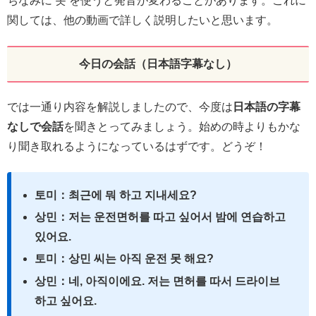
ちなみに 못 を使うと発音が変わることがあります。これに
関しては、他の動画で詳しく説明したいと思います。
今日の会話（日本語字幕なし）
では一通り内容を解説しましたので、今度は
日本語の字幕
なしで会話
を聞きとってみましょう。始めの時よりもかな
り聞き取れるようになっているはずです。どうぞ！
토미：최근에 뭐 하고 지내세요?
상민：저는 운전면허를 따고 싶어서 밤에 연습하고
있어요.
토미：상민 씨는 아직 운전 못 해요?
상민：네, 아직이에요. 저는 면허를 따서 드라이브
하고 싶어요.