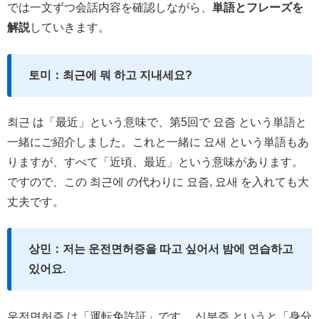
では一文ずつ会話内容を確認しながら、
単語とフレーズを
解説
していきます。
토미：최근에 뭐 하고 지내세요?
최근 は「最近」という意味で、第5回で 요즘 という単語と
一緒にご紹介しました。これと一緒に 요새 という単語もあ
りますが、すべて「近頃、最近」という意味があります。
ですので、この 최근에 の代わりに 요즘, 요새 を入れても大
丈夫です。
상민：저는 운전면허증을 따고 싶어서 밤에 연습하고
있어요.
운전면허증 は「運転免許証」です。 신분증 というと「身分