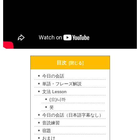
目次
今日の会話
単語・フレーズ解説
文法 Lesson
(으)니까
못
今日の会話（日本語字幕なし）
音読練習
宿題
おまけ