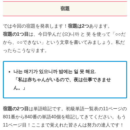
宿題
では今回の宿題を発表します！
宿題は2つ
あります。
宿題の1つ目
は、今日学んだ (으)니까 と 못 を使って「○○だ
から、○○できない」という文章を書いてみましょう。私だ
ったらこうなります。
나는 애기가 있으니까 밤에는 일 못 해요.
「私は赤ちゃんがいるので、夜は仕事できませ
ん。」
宿題の2つ目
は単語暗記です。初級単語一覧表の11ページの
801番から840番の単語40個を暗記してきてください。もう
11ページ目！ここまで覚えれた皆さんは努力の達人です！