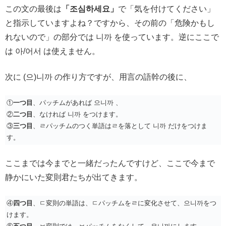
この文の最後は
「조심하세요」
で「気を付けてください」
と指示していますよね？ですから、その前の「危険かもし
れないので」の部分では 니까 を使っています。逆にここで
は 아/어서 は使えません。
次に (으)니까 の作り方ですが、用言の語幹の後に、
①
一つ目
、パッチムがあれば 으니까 、
②
二つ目
、なければ 니까 をつけます。
③
三つ目
、ㄹパッチムのつく単語はㄹを落として 니까 だけをつけま
す。
ここまでは今までと一緒だったんですけど、ここで今まで
静かにいた変則君たちが出てきます。
④
四つ目
、ㄷ変則の単語は、ㄷパッチムをㄹに変化させて、으니까をつ
けます。