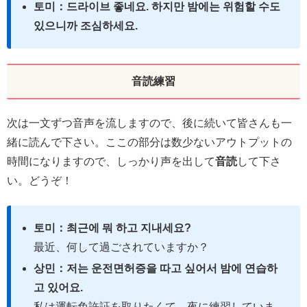
토미：드라이브 좋네요. 하지만 밤에는 위험할 수도
있으니까 조심하세요.
音読練習
次は一文ずつ音声を流しますので、後に続いて皆さんも一
緒に読んで下さい。ここの部分は数少ないアウトプットの
時間になりますので、しっかり声を出して
音読
して下さ
い。どうぞ！
토미：최근에 뭐 하고 지내세요?
最近、何して過ごされていますか？
상민：저는 운전면허증을 따고 싶어서 밤에 연습하
고 있어요.
私は運転免許証を取りたくて、夜に練習していま