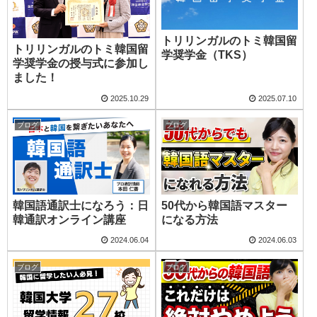
トリリンガルのトミ韓国留
トリリンガルのトミ韓国留
学奨学金（TKS）
学奨学金の授与式に参加し
ました！
2025.10.29
2025.07.10
ブログ
ブログ
韓国語通訳士になろう：日
50代から韓国語マスター
韓通訳オンライン講座
になる方法
2024.06.04
2024.06.03
ブログ
ブログ