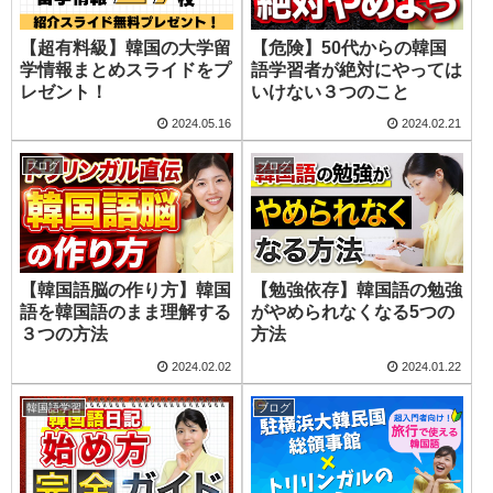
【超有料級】韓国の大学留
【危険】50代からの韓国
学情報まとめスライドをプ
語学習者が絶対にやっては
レゼント！
いけない３つのこと
2024.05.16
2024.02.21
ブログ
ブログ
【韓国語脳の作り方】韓国
【勉強依存】韓国語の勉強
語を韓国語のまま理解する
がやめられなくなる5つの
３つの方法
方法
2024.02.02
2024.01.22
韓国語学習
ブログ