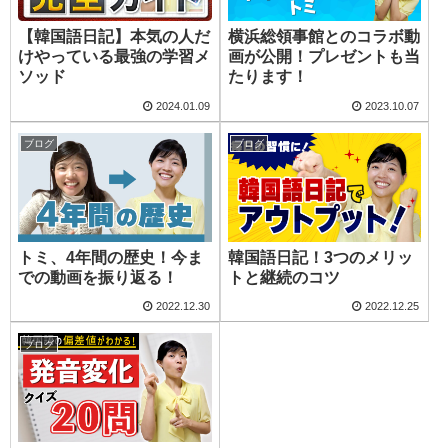
【韓国語日記】本気の人だ
横浜総領事館とのコラボ動
けやっている最強の学習メ
画が公開！プレゼントも当
ソッド
たります！
2024.01.09
2023.10.07
ブログ
ブログ
トミ、4年間の歴史！今ま
韓国語日記！3つのメリッ
での動画を振り返る！
トと継続のコツ
2022.12.30
2022.12.25
ブログ