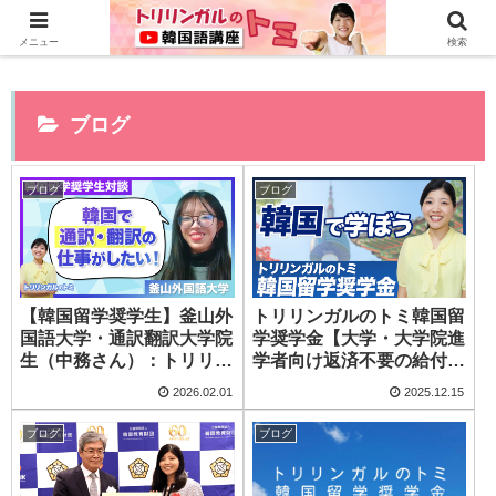
0から全てYouTubeで学べる韓国語講座はこちら>>
メニュー
検索
ブログ
ブログ
ブログ
【韓国留学奨学生】釜山外
トリリンガルのトミ韓国留
国語大学・通訳翻訳大学院
学奨学金【大学・大学院進
生（中務さん）：トリリン
学者向け返済不要の給付型
ガルのトミ韓国留学奨学金
奨学金】
2026.02.01
2025.12.15
ブログ
ブログ