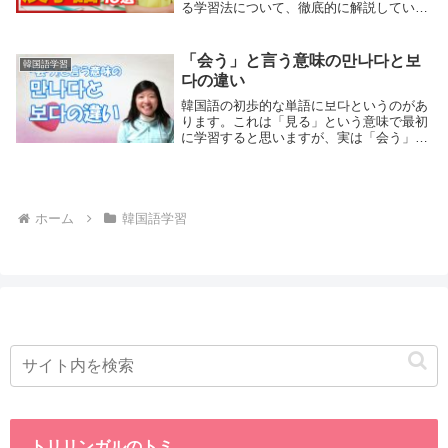
る学習法について、徹底的に解説していき
ます。皆さんは、ずばり！韓国語の単語を
覚えるのに苦労していませんか？「単語帳
を見ても、右から左へと抜けていってしま
「会う」と言う意味の만나다と보
韓国語学習
う…」「...
다の違い
韓国語の初歩的な単語に보다というのがあ
ります。これは「見る」という意味で最初
に学習すると思いますが、実は「会う」と
いう意味でも使われます。そこで疑問に思
うのが、もう一つの「会う」という意味の
単語である만나다との違いです。ですので
今回は、「会う」という意味での만나다と
보다の違いについてご説明したいと思いま
ホーム
韓国語学習
す。
トリリンガルのトミ