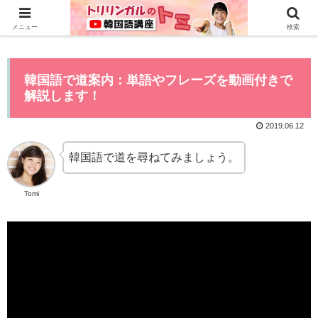
0から全てYouTubeで学べる韓国語講座はこちら>>
メニュー
検索
韓国語で道案内：単語やフレーズを動画付きで
解説します！
2019.06.12
韓国語で道を尋ねてみましょう。
Tomi