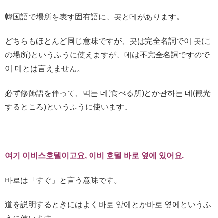
韓国語で場所を表す固有語に、곳と데があります。
どちらもほとんど同じ意味ですが、곳は完全名詞で이 곳(こ
の場所)というふうに使えますが、데は不完全名詞ですので
이 데とは言えません。
必ず修飾語を伴って、먹는 데(食べる所)とか관하는 데(観光
するところ)というふうに使います。
여기 이비스호텔이고요, 이비 호텔 바로 옆에 있어요.
바로は「すぐ」と言う意味です。
道を説明するときにはよく바로 앞에とか바로 옆에というふ