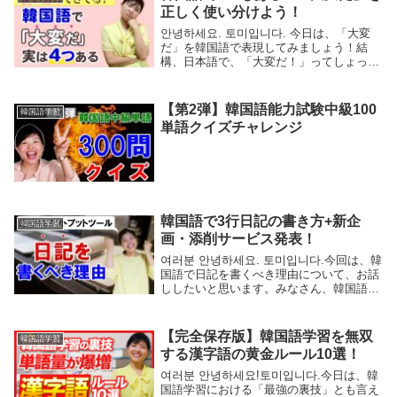
正しく使い分けよう！
안녕하세요. 토미입니다. 今日は、「大変
だ」を韓国語で表現してみましょう！結
構、日本語で、「大変だ！」ってしょっち
ゅう使いますが、韓国語では、シチュエー
ションごとに違うので、整理してみまし
た。今回、日本語の「大変だ」に当たる韓
【第2弾】韓国語能力試験中級100
韓国語学習
国語でご紹介...
単語クイズチャレンジ
韓国語で3行日記の書き方+新企
韓国語学習
画・添削サービス発表！
여러분 안녕하세요. 토미입니다.今回は、韓
国語で日記を書くべき理由について、お話
ししたいと思います。みなさん、韓国語学
習をされていると思いますが、そのほとん
どの時間をリスニングとリーディングに割
り当てているのではなないでしょうか？ラ
【完全保存版】韓国語学習を無双
韓国語学習
イティ...
する漢字語の黄金ルール10選！
여러분 안녕하세요!토미입니다.今日は、韓
国語学習における「最強の裏技」とも言え