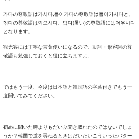
가다の尊敬語は가시다,들어가다の尊敬語は들어가시다と、
꺾다の尊敬語は꺾으시다、덥다(暑い)の尊敬語には더우시다
となります。
観光客には丁寧な言葉使いになるので、動詞・形容詞の尊
敬語も勉強しておくと役に立ちますよ。
ではもう一度、今度は日本語と韓国語の字幕付きでもう一
度聞いてみてください。
初めに聞いた時よりもだいぶ聞き取れたのではないでしょ
うか？韓国で道を尋ねるときはだいたいこういったパター