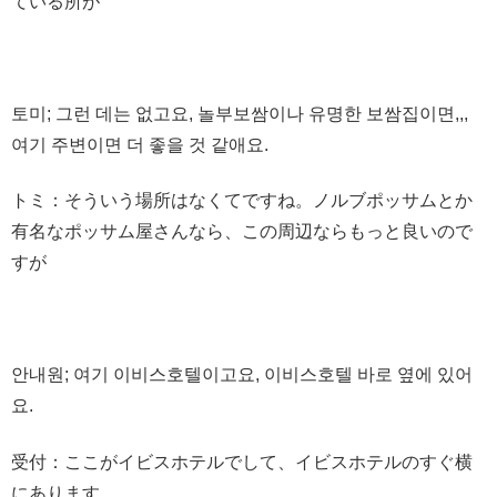
ている所が
토미; 그런 데는 없고요, 놀부보쌈이나 유명한 보쌈집이면,,,
여기 주변이면 더 좋을 것 같애요.
トミ：そういう場所はなくてですね。ノルブポッサムとか
有名なポッサム屋さんなら、この周辺ならもっと良いので
すが
안내원; 여기 이비스호텔이고요, 이비스호텔 바로 옆에 있어
요.
受付：ここがイビスホテルでして、イビスホテルのすぐ横
にあります