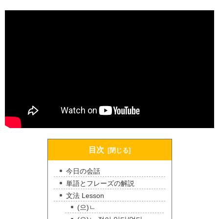
目次
今日の会話
単語とフレーズの解説
文法 Lesson
(으)ㄴ