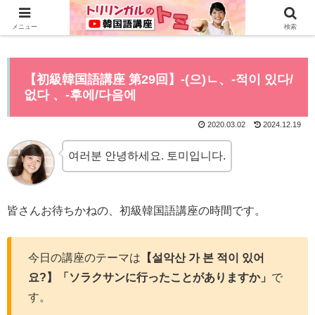
0から全てYouTubeで学べる韓国語講座はこちら>>
メニュー
検索
【初級韓国語講座 第29回】-(으)ㄴ、-적이 있다/
없다 、-후에/다음에
2020.03.02
2024.12.19
여러분 안녕하세요. 토미입니다.
皆さんお待ちかねの、初級韓国語講座の時間です。
今日の講座のテーマは
【설악산 가 본 적이 있어
요?】「ソラクサンに行ったことがありますか」
で
す。