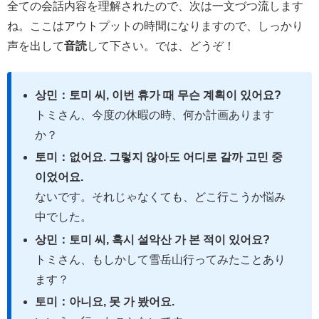
全ての会話内容を理解されたので、次は一文づつ流します
ね。ここはアウトプットの時間になりますので、しっかり
声を出して
音読
して下さい。では、どうぞ！
상민：토미 씨, 이번 휴가 때 무슨 계획이 있어요?
トミさん、今度の休暇の時、何か計画あります
か？
토미：없어요. 그렇지 않아도 어디로 갈까 고민 중
이었어요.
ないです。それじゃなくても、どこ行こうか悩み
中でした。
상민：토미 씨, 혹시 설악산 가 본 적이 있어요?
トミさん、もしかして雪岳山行ってみたことあり
ます？
토미：아니요, 못 가 봤어요.