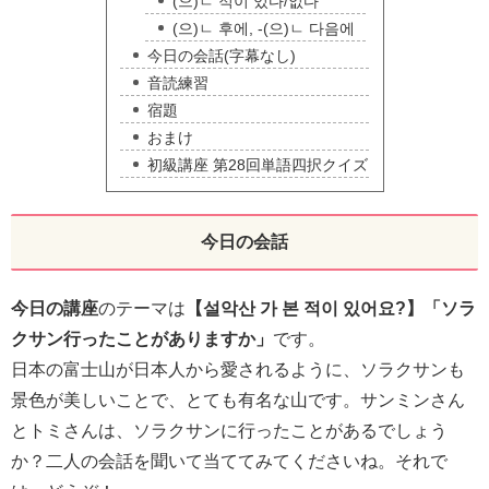
(으)ㄴ 적이 있다/없다
(으)ㄴ 후에, -(으)ㄴ 다음에
今日の会話(字幕なし)
音読練習
宿題
おまけ
初級講座 第28回単語四択クイズ
今日の会話
今日の講座
のテーマは
【설악산 가 본 적이 있어요?】「ソラ
クサン行ったことがありますか」
です。
日本の富士山が日本人から愛されるように、ソラクサンも
景色が美しいことで、とても有名な山です。サンミンさん
とトミさんは、ソラクサンに行ったことがあるでしょう
か？二人の会話を聞いて当ててみてくださいね。それで