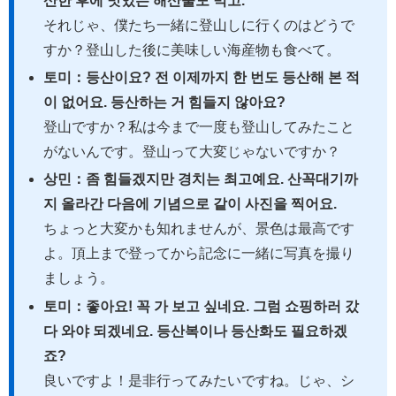
산한 후에 맛있는 해산물도 먹고.
それじゃ、僕たち一緒に登山しに行くのはどうで
すか？登山した後に美味しい海産物も食べて。
토미：등산이요? 전 이제까지 한 번도 등산해 본 적
이 없어요. 등산하는 거 힘들지 않아요?
登山ですか？私は今まで一度も登山してみたこと
がないんです。登山って大変じゃないですか？
상민：좀 힘들겠지만 경치는 최고예요. 산꼭대기까
지 올라간 다음에 기념으로 같이 사진을 찍어요.
ちょっと大変かも知れませんが、景色は最高です
よ。頂上まで登ってから記念に一緒に写真を撮り
ましょう。
토미：좋아요! 꼭 가 보고 싶네요. 그럼 쇼핑하러 갔
다 와야 되겠네요. 등산복이나 등산화도 필요하겠
죠?
良いですよ！是非行ってみたいですね。じゃ、シ