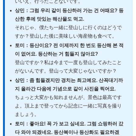
いいえ、行ったことないです。
상민：그럼 우리 같이 등산하러 가는 건 어때요? 등
산한 후에 맛있는 해산물도 먹고.
それじゃ、僕たち一緒に登山しに行くのはどうで
すか？登山した後に美味しい海産物も食べて。
토미：등산이요? 전 이제까지 한 번도 등산해 본 적
이 없어요. 등산하는 거 힘들지 않아요?
登山ですか？私は今まで一度も登山してみたこと
がないんです。登山って大変じゃないですか？
상민：좀 힘들겠지만 경치는 최고예요. 산꼭대기까
지 올라간 다음에 기념으로 같이 사진을 찍어요.
ちょっと大変かも知れませんが、景色は最高です
よ。頂上まで登ってから記念に一緒に写真を撮り
ましょう。
토미：좋아요! 꼭 가 보고 싶네요. 그럼 쇼핑하러 갔
다 와야 되겠네요. 등산복이나 등산화도 필요하겠