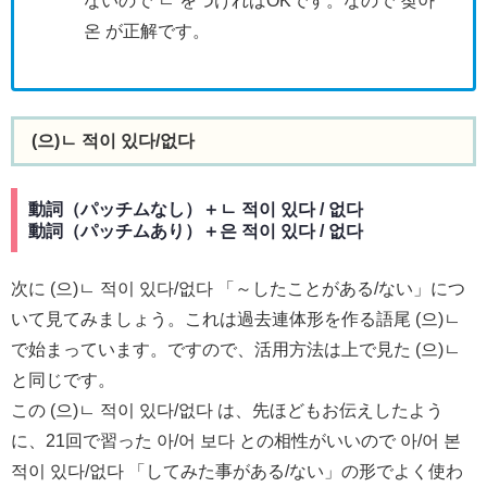
ないので ㄴ をつければOKです。なので 찾아
온 が正解です。
(으)ㄴ 적이 있다/없다
動詞（パッチムなし）＋ㄴ 적이 있다 / 없다
動詞（パッチムあり）＋은 적이 있다 / 없다
次に (으)ㄴ 적이 있다/없다 「～したことがある/ない」につ
いて見てみましょう。これは過去連体形を作る語尾 (으)ㄴ
で始まっています。ですので、活用方法は上で見た (으)ㄴ
と同じです。
この (으)ㄴ 적이 있다/없다 は、先ほどもお伝えしたよう
に、21回で習った 아/어 보다 との相性がいいので 아/어 본
적이 있다/없다 「してみた事がある/ない」の形でよく使わ