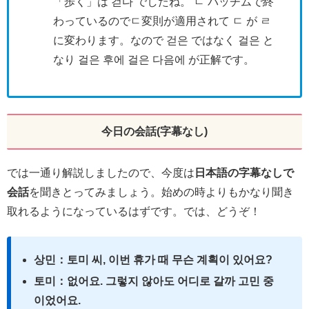
「歩く」は 걷다 でしたね。 ㄷ パッチムで終
わっているのでㄷ変則が適用されて ㄷ が ㄹ
に変わります。なので 걷은 ではなく 걸은 と
なり 걸은 후에 걸은 다음에 が正解です。
今日の会話(字幕なし)
では一通り解説しましたので、今度は
日本語の字幕なしで
会話
を聞きとってみましょう。始めの時よりもかなり聞き
取れるようになっているはずです。では、どうぞ！
상민：토미 씨, 이번 휴가 때 무슨 계획이 있어요?
토미：없어요. 그렇지 않아도 어디로 갈까 고민 중
이었어요.