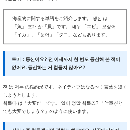
海産物に関する単語をご紹介します。 생선 は
「魚」 조개 が「貝」です。 새우 「エビ」 오징어
「イカ」、「문어」「タコ」などもあります。
토미：등산이요? 전 이제까지 한 번도 등산해 본 적이
없어요. 등산하는 거 힘들지 않아요?
전 は 저는 の縮約形です。ネイティブはなるべく言葉を短く
しようとします。
힘들다 は「大変だ」です。 일이 정말 힘들죠? 「仕事がと
ても大変でしょう？」のように使います。