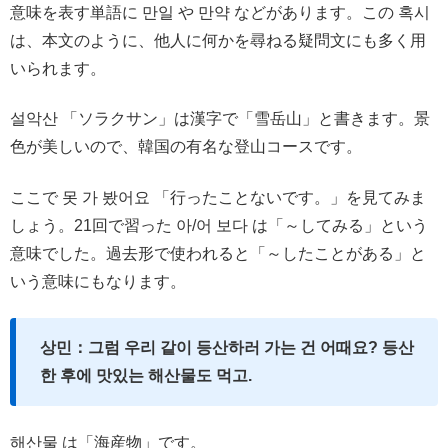
意味を表す単語に 만일 や 만약 などがあります。この 혹시
は、本文のように、他人に何かを尋ねる疑問文にも多く用
いられます。
설악산 「ソラクサン」は漢字で「雪岳山」と書きます。景
色が美しいので、韓国の有名な登山コースです。
ここで 못 가 봤어요 「行ったことないです。」を見てみま
しょう。21回で習った 아/어 보다 は「～してみる」という
意味でした。過去形で使われると「～したことがある」と
いう意味にもなります。
상민：그럼 우리 같이 등산하러 가는 건 어때요? 등산
한 후에 맛있는 해산물도 먹고.
해산물 は「海産物」です。