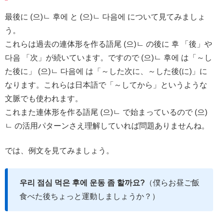
最後に (으)ㄴ 후에 と (으)ㄴ 다음에 について見てみましょ
う。
これらは過去の連体形を作る語尾 (으)ㄴ の後に 후 「後」や
다음 「次」が続いています。ですので (으)ㄴ 후에 は「～し
た後に」 (으)ㄴ 다음에 は「～した次に、～した後(に)」に
なります。これらは日本語で「～してから」というような
文脈でも使われます。
これまた連体形を作る語尾 (으)ㄴ で始まっているので (으)
ㄴ の活用パターンさえ理解していれば問題ありませんね。
では、例文を見てみましょう。
우리 점심 먹은 후에 운동 좀 할까요?
（僕らお昼ご飯
食べた後ちょっと運動しましょうか？）