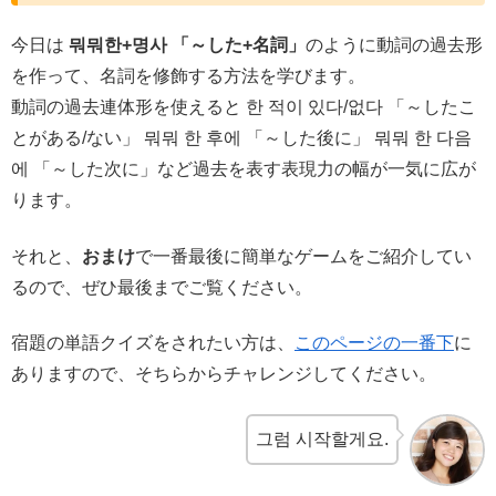
今日は
뭐뭐한+명사 「～した+名詞」
のように動詞の過去形
を作って、名詞を修飾する方法を学びます。
動詞の過去連体形を使えると 한 적이 있다/없다 「～したこ
とがある/ない」 뭐뭐 한 후에 「～した後に」 뭐뭐 한 다음
에 「～した次に」など過去を表す表現力の幅が一気に広が
ります。
それと、
おまけ
で一番最後に簡単なゲームをご紹介してい
るので、ぜひ最後までご覧ください。
宿題の単語クイズをされたい方は、
このページの一番下
に
ありますので、そちらからチャレンジしてください。
그럼 시작할게요.