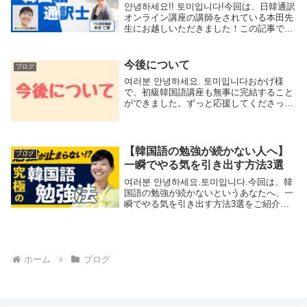
안녕하세요!! 토미입니다!今回は、日韓通訳
オンライン講座の講師をされている本田先
生にお越しいただきました！この記事で
は、本田先生が講師を務める日韓通訳オン
ライン講座について、インタビュー形式で
詳しくご紹介していきます。日韓通訳オン
今後について
ブログ
ライン講...
여러분 안녕하세요. 토미입니다おかげ様
で、初級韓国語講座も無事に完結すること
ができました。ずっと応援してくださった
皆様、本当にありがとうございます！これ
までYoutubeでは、ほぼ初級講座の動画し
か出してこなかったので、今後このチャン
ネル...
【韓国語の勉強が続かない人へ】
ブログ
一瞬でやる気を引き出す方法3選
여러분 안녕하세요.토미입니다.今回は、韓
国語の勉強が続かないというあなたへ、一
瞬でやる気を引き出す方法3選をご紹介し
たいと思います。語学学習を成功させる一
番のポイントは、なんといってもやる気の
継続です。語学学習は本当に長い長期戦で
すので、...
ホーム
ブログ