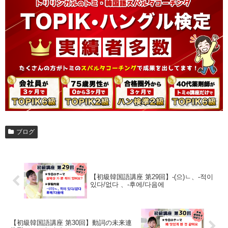
ブログ
【初級韓国語講座 第29回】-(으)ㄴ、-적이
있다/없다 、-후에/다음에
【初級韓国語講座 第30回】動詞の未来連