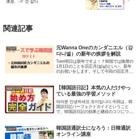
体形、-ㄹ 것 같다
関連記事
元Wanna Oneのカンダニエル（강
ブログ
다니엘）の新年の挨拶を解説
Tomi明日は新年ですよ！？韓国では陰暦の
1月1日のことを旧正月(설날)といい、新年
のお祝いをします。そして今回の旧正月は
なんと明日、2月5日なんです。加えて설날
の前後2日間が休みになるので、今年は会
社によっては5連休！だから韓国人はみん
【韓国語日記】本気の人だけやっ
韓国語学習
な...
ている最強の学習メソッド
여러분 안녕하세요.토미입니다.今回は、韓
国語日記パーフェクトガイドということ
で、韓国語日記の効果と継続のコツについ
てお話ししたいと思います。皆さん、韓国
語日記、書いていますか？韓国語日記と聞
いて、「私は韓国語を話すことが目標なん
韓国語通訳士になろう：日韓通訳
ブログ
です」「そ...
オンライン講座