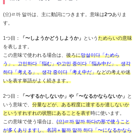
(으)ㄹ까 말까は、主に動詞につきます。意味は
2つ
ありま
す。
1つ目：
「〜しようかどうしようか」
という
ためらいの意味
を表します。
この意味で使われる場合は、
後ろに
망설이다「ためら
う」、고민하다「悩む」や고민 중이다「悩み中だ」、생각
하다「考える」、생각 중이다「考え中だ」
などの考えや迷
いを表す単語がよく続きます。
2つ目：
「〜するかしないか」や「〜なるかならないか」
と
いう意味で、
分量などが、ある程度に達するか達しないか
というすれすれの状態にあることを表す
時に使います。
この意味で使う場合は、
(으)ㄹ까 말까 하다の形で使うこと
が多くありますし、名詞＋될까 말까 하다「〜になるかなら