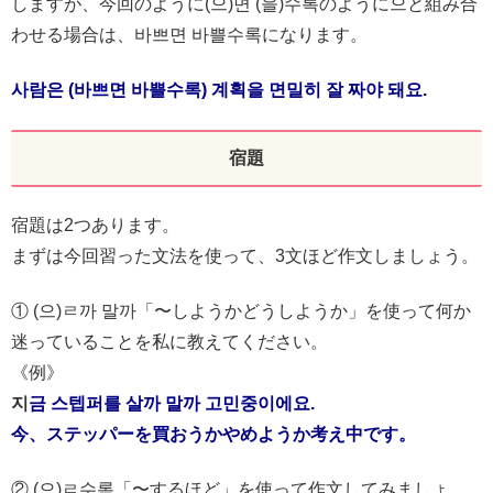
しますが、今回のように(으)면 (을)수록のように으と組み合
わせる場合は、바쁘면 바쁠수록になります。
사람은 (바쁘면 바쁠수록) 계획을 면밀히 잘 짜야 돼요.
宿題
宿題は2つあります。
まずは今回習った文法を使って、3文ほど作文しましょう。
① (으)ㄹ까 말까「〜しようかどうしようか」を使って何か
迷っていることを私に教えてください。
《例》
지
금 스텝퍼를 살까 말까 고민중이에요.
今、ステッパーを買おうかやめようか考え中です。
② (으)ㄹ수록「〜するほど」を使って作文してみましょ