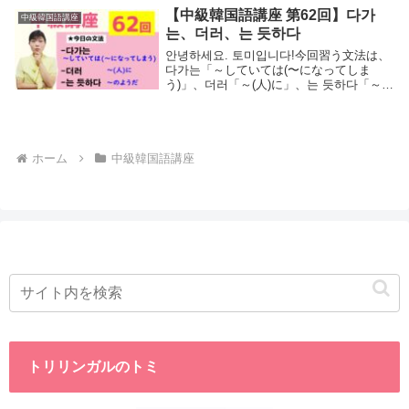
す。저는 그림을 그리는 데 재능이 있...
【中級韓国語講座 第62回】다가
中級韓国語講座
는、더러、는 듯하다
안녕하세요. 토미입니다!今回習う文法は、
다가는「～していては(〜になってしま
う)」、더러「～(人)に」、는 듯하다「～の
ようだ」の３つになります。今日の文法を
学べば、제 한국어 실력도 이전보다 좋아진
듯해요私の韓国語の実力も以前より良...
ホーム
中級韓国語講座
トリリンガルのトミ