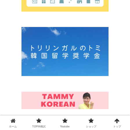
韓国語能力試験初級100単語クイズチャ
レンジ！
ホーム
TOPIK模試
Youtube
ショップ
トップ