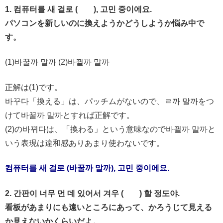
1. 컴퓨터를 새 걸로 ( ), 고민 중이에요.
パソコンを新しいのに換えようかどうしようか悩み中で
す。
(1)바꿀까 말까 (2)바뀔까 말까
正解は(1)です。
바꾸다「換える」は、パッチムがないので、ㄹ까 말까をつ
けて바꿀까 말까とすれば正解です。
(2)の바뀌다は、「換わる」という意味なので바뀔까 말까と
いう表現は違和感ありあまり使わないです。
컴퓨터를 새 걸로 (바꿀까 말까), 고민 중이에요.
2. 간판이 너무 먼 데 있어서 겨우 ( ) 할 정도야.
看板があまりにも遠いところにあって、かろうじて見える
か見えないかくらいだよ。