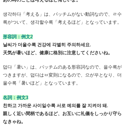
생각하다「考える」は、パッチムがない動詞なので、ㄹ수
록がついて、생각할수록「考えるほど」となっています。
形容詞：例文2
날씨가 더울수록 건강에 각별히 주의하세요.
天気が暑いほど、健康に格別に注意してくださいね。
덥다「暑い」は、パッチムのある形容詞なので、을수록が
つきますが、덥다はㅂ変則になるので、으が우となり、더
울수록「暑いほど」となっています。
名詞：例文3
친하고 가까운 사이일수록 서로 예의를 잘 지켜야 돼.
親しく近い間柄であるほど、お互いに礼儀をしっかり守ら
なきゃね。