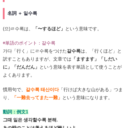
名詞 ＋ 일수록
(으)ㄹ수록は、
「〜するほど」
という意味です。
◉単語のポイント：갈수록
가다「行く」にㄹ수록をつけた
갈수록
は、「行くほど」と
訳すこともありますが、文章では
「ますます」「しだい
に」「だんだん」
という意味を表す単語として使うことが
よくあります。
慣用句で、
갈수록 태산이다
「行けば大きな山がある」つま
り、
「一難去ってまた一難」
という意味になります。
動詞：例文1
그때 일은 생각할수록 분해.
あの時のことは考えるほど悔しいよ。