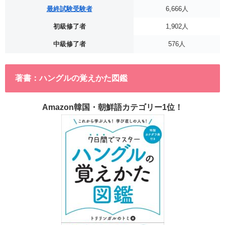
最終試験受験者
6,666人
初級修了者
1,902人
中級修了者
576人
著書：ハングルの覚えかた図鑑
Amazon韓国・朝鮮語カテゴリー1位！