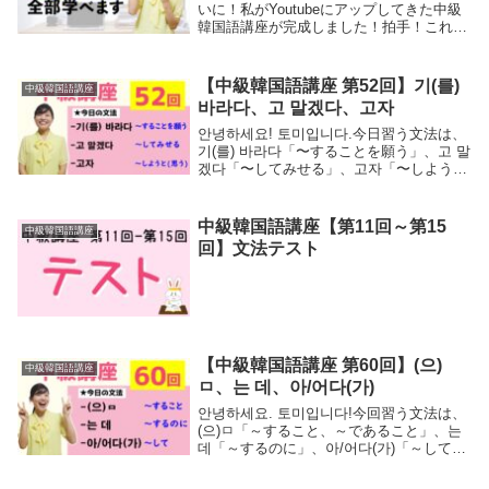
いに！私がYoutubeにアップしてきた中級
韓国語講座が完成しました！拍手！これで
これまで、準備講座、初級講座、中級講座
まで約120本の韓国語講座シリーズが完成
したことになります。ということで、今...
【中級韓国語講座 第52回】기(를)
中級韓国語講座
바라다、고 말겠다、고자
안녕하세요! 토미입니다.今日習う文法は、
기(를) 바라다「〜することを願う」、고 말
겠다「〜してみせる」、고자「〜しようと
（思う）」の3つになります。特に今回お
伝えする 고 말겠다「〜してみせる」は、
토픽 6급에 반드시 합격하고 말겠다...
中級韓国語講座【第11回～第15
中級韓国語講座
回】文法テスト
【中級韓国語講座 第60回】(으)
中級韓国語講座
ㅁ、는 데、아/어다(가)
안녕하세요. 토미입니다!今回習う文法は、
(으)ㅁ「～すること、～であること」、는
데「～するのに」、아/어다(가)「～して」
の3つになります。今日の文法を学べば、
以下のような文章も作れるようになりま