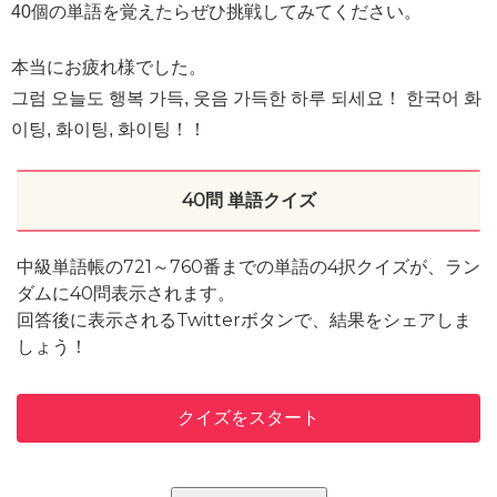
40個の単語を覚えたらぜひ挑戦してみてください。
本当にお疲れ様でした。
그럼 오늘도 행복 가득, 웃음 가득한 하루 되세요！ 한국어 화
이팅, 화이팅, 화이팅！！
40問 単語クイズ
中級単語帳の721～760番までの単語の4択クイズが、ラン
ダムに40問表示されます。
回答後に表示されるTwitterボタンで、結果をシェアしま
しょう！
クイズをスタート