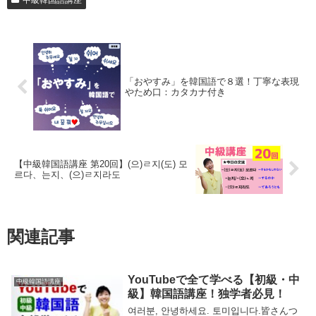
中級韓国語講座
「おやすみ」を韓国語で８選！丁寧な表現
やため口：カタカナ付き
【中級韓国語講座 第20回】(으)ㄹ지(도) 모
르다、는지、(으)ㄹ지라도
関連記事
YouTubeで全て学べる【初級・中
中級韓国語講座
級】韓国語講座！独学者必見！
여러분, 안녕하세요. 토미입니다.皆さんつ