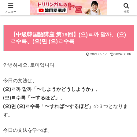
0から全てYouTubeで学べる韓国語講座はこちら>>
メニュー
検索
【中級韓国語講座 第19回】(으)ㄹ까 말까、(으)
ㄹ수록、(으)면 (으)ㄹ수록
2021.05.17
2024.08.06
안녕하세요. 토미입니다.
今日の文法は、
(으)ㄹ까 말까「〜しようかどうしようか」、
(으)ㄹ수록「〜するほど」、
(으)면 (으)ㄹ수록「〜すれば〜するほど」
の３つとなりま
す。
今日の文法を学べば、