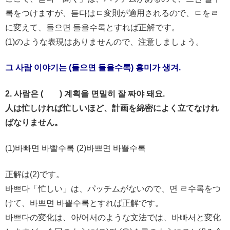
록をつけますが、듣다はㄷ変則が適用されるので、ㄷをㄹ
に変えて、들으면 들을수록とすれば正解です。
(1)のような表現はありませんので、注意しましょう。
그 사람 이야기는 (들으면 들을수록) 흥미가 생겨.
2. 사람은 ( ) 계획을 면밀히 잘 짜야 돼요.
人は忙しければ忙しいほど、計画を綿密によく立てなけれ
ばなりません。
(1)바빠면 바빨수록 (2)바쁘면 바쁠수록
正解は(2)です。
바쁘다「忙しい」は、パッチムがないので、면 ㄹ수록をつ
けて、바쁘면 바쁠수록とすれば正解です。
바쁘다の変化は、아/어서のような文法では、바빠서と変化