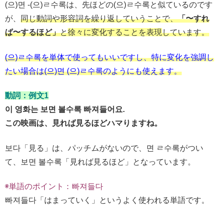
(으)면 -(으)ㄹ수록は、先ほどの(으)ㄹ수록と似ているのです
が、
同じ動詞や形容詞を繰り返していうことで、
「〜すれ
ば〜するほど」
と
徐々に変化することを表現
しています。
(으)ㄹ수록を単体で使ってもいいですし、特に変化を強調し
たい場合は(으)면 (으)ㄹ수록のようにも使えます。
動詞：例文1
이 영화는 보면 볼수록 빠져들어요.
この映画は、見れば見るほどハマりますね。
보다「見る」は、パッチムがないので、면 ㄹ수록がつい
て、보면 볼수록「見れば見るほど」となっています。
◉単語のポイント：빠져들다
빠져들다「はまっていく」というよく使われる単語です。