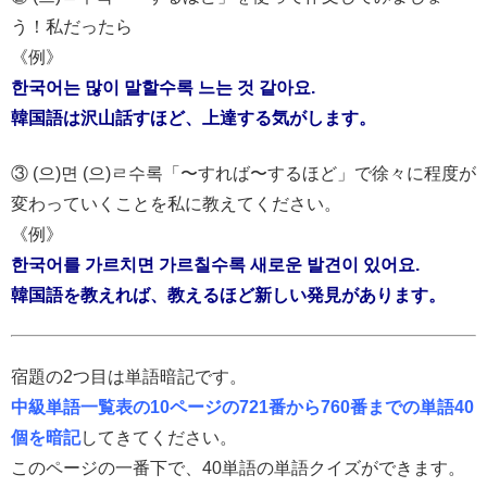
う！私だったら
《例》
한국어는 많이 말할수록 느는 것 같아요.
韓国語は沢山話すほど、上達する気がします。
③ (으)면 (으)ㄹ수록「〜すれば〜するほど」で徐々に程度が
変わっていくことを私に教えてください。
《例》
한국어를 가르치면 가르칠수록 새로운 발견이 있어요.
韓国語を教えれば、教えるほど新しい発見があります。
宿題の2つ目は単語暗記です。
中級単語一覧表の10ページの721番から760番までの単語40
個を暗記
してきてください。
このページの一番下で、40単語の単語クイズができます。