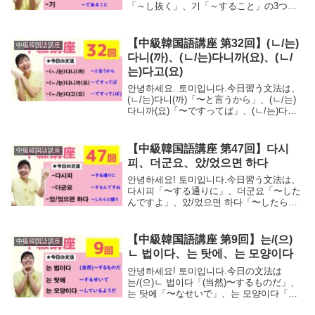
「～し抜く」、기「～すること」の3つに
なります。今日の文法を学べば、오늘은
한국어 1시간 공부하기今日は韓国語1時間
勉強することのような文章を使えるよう...
【中級韓国語講座 第32回】(ㄴ/는)
中級韓国語講座
다니(까)、(ㄴ/는)다니까(요)、(ㄴ/
는)다고(요)
안녕하세요. 토미입니다.今日習う文法は、
(ㄴ/는)다니(까)「〜と言うから」、(ㄴ/는)
다니까(요)「〜ですってば」、(ㄴ/는)다고
(요)「〜ですって(ば)」の3つになります。
今日の文法を学べば、그날 외계인을 내 눈
으로 똑똑히 봤다니...
【中級韓国語講座 第47回】다시
中級韓国語講座
피、더군요、았/었으면 하다
안녕하세요! 토미입니다.今日習う文法は、
다시피「〜する通りに」、더군요「〜した
んですよ」、았/었으면 하다「〜したらと
願う」の3つになります。今日の文法を学
べば너도 알다시피 상혁 씨는 까다로운 사
람이야.君も知っている通り、サンヒョク...
【中級韓国語講座 第9回】는/(으)
中級韓国語講座
ㄴ 법이다、는 탓에、는 모양이다
안녕하세요! 토미입니다.今日の文法は
는/(으)ㄴ 법이다「(当然)〜するものだ」、
는 탓에「〜なせいで」、는 모양이다「〜
しているようだ/〜しているもようだ」の3