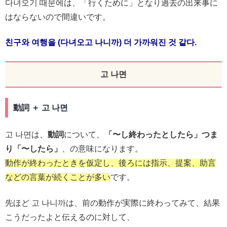
다녀오기 때문에は、「行くために」となり過去の出来事に
はならないので間違いです。
친구와 여행을 (다녀오고 나니까) 더 가까워진 것 같다.
고 나면
動詞 ＋ 고 나면
고 나면は、
動詞
について、
「〜し終わったとしたら」つま
り「〜したら」
、の意味になります。
動作が終わったときを仮定し、後ろには指示、提案、助言
などの言葉が続くことが多い
です。
先ほど 고 나니까は、前の動作が実際に終わってみて、結果
こうだったよと伝えるのに対して、