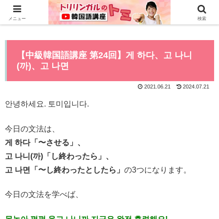
0から全てYouTubeで学べる韓国語講座はこちら>>
メニュー
検索
【中級韓国語講座 第24回】게 하다、고 나니
(까)、고 나면
2021.06.21
2024.07.21
안녕하세요. 토미입니다.
今日の文法は、
게 하다「〜させる」、
고 나니(까)「し終わったら」、
고 나면「〜し終わったとしたら」
の3つになります。
今日の文法を学べば、