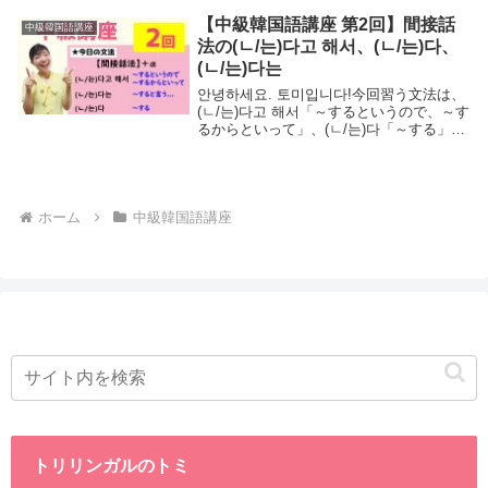
つになります。今回の文法が使えるように
なると、아는 만큼 보이는 법이다.知...
【中級韓国語講座 第2回】間接話
中級韓国語講座
法の(ㄴ/는)다고 해서、(ㄴ/는)다、
(ㄴ/는)다는
안녕하세요. 토미입니다!今回習う文法は、
(ㄴ/는)다고 해서「～するというので、～す
るからといって」、(ㄴ/는)다「～する」、
(ㄴ/는)다는「～すると言う…」という表現
になります。그럼 시작할게요！(ㄴ/는)다고
해서動詞(パッチムなし)...
ホーム
中級韓国語講座
トリリンガルのトミ