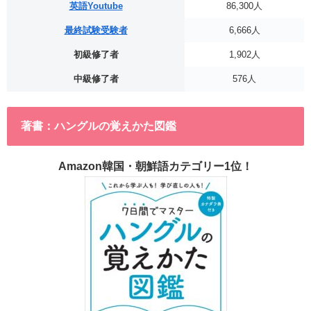
英語Youtube
86,300人
最終試験受験者
6,666人
初級修了者
1,902人
中級修了者
576人
著書：ハングルの覚えかた図鑑
Amazon韓国・朝鮮語カテゴリー1位！