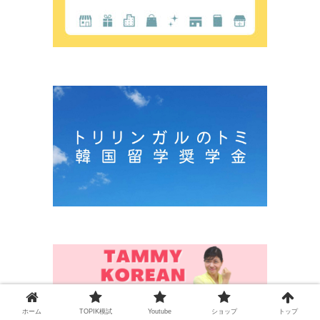
ホーム
TOPIK模試
Youtube
ショップ
トップ
韓国語能力試験初級100単語クイズチャ