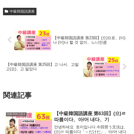
中級韓国語講座
【中級韓国語講座 第23回】(으)므로、(이)
나 (이)나 할 것 없이、느니만큼
【中級韓国語講座 第25回】고 나서、고말
고(요)、고 말았다
関連記事
【中級韓国語講座 第63回】(으)ㄹ
中級韓国語講座
따름이다、아/어 내다、기
안녕하세요. 토미입니다.今回習う文法は、
(으)ㄹ 따름이다「～だけだ」、아/어 내다