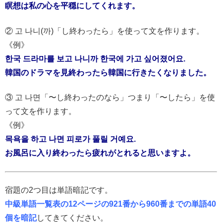
瞑想は私の心を平穏にしてくれます。
② 고 나니(까)「し終わったら」を使って文を作ります。
《例》
한국 드라마를 보고 나니까 한국에 가고 싶어졌어요.
韓国のドラマを見終わったら韓国に行きたくなりました。
③ 고 나면「〜し終わったのなら」つまり「〜したら」を使
って文を作ります。
《例》
목욕을 하고 나면 피로가 풀릴 거예요.
お風呂に入り終わったら疲れがとれると思いますよ。
宿題の2つ目は単語暗記です。
中級単語一覧表の12ページの921番から960番までの単語40
個を暗記
してきてください。