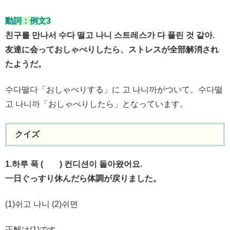
動詞：例文3
친구를 만나서 수다 떨고 나니 스트레스가 다 풀린 것 같아.
友達に会っておしゃべりしたら、ストレスが全部解消され
たようだ。
수다떨다「おしゃべりする」に 고 나니까がついて、수다떨
고 나니까「おしゃべりしたら」となっています。
クイズ
1.하루 푹 ( ) 컨디션이 돌아왔어요.
一日ぐっすり休んだら体調が戻りました。
(1)쉬고 나니 (2)쉬면
正解は(1)です。