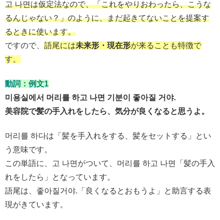
고 나면は仮定法なので、「これをやりおわったら、こうな
るんじゃない？」のように、まだ起きてないことを提案す
るときに使います。
ですので、
語尾には
未来形・現在形
が来ることも特徴で
す。
動詞：例文1
미용실에서 머리를 하고 나면 기분이 좋아질 거야.
美容院で髪の手入れをしたら、気分が良くなると思うよ。
머리를 하다は「髪を手入れをする、髪をセットする」とい
う意味です。
この単語に、고 나면がついて、머리를 하고 나면「髪の手入
れをしたら」となっています。
語尾は、좋아질거야.「良くなるとおもうよ」と助言する表
現がきています。