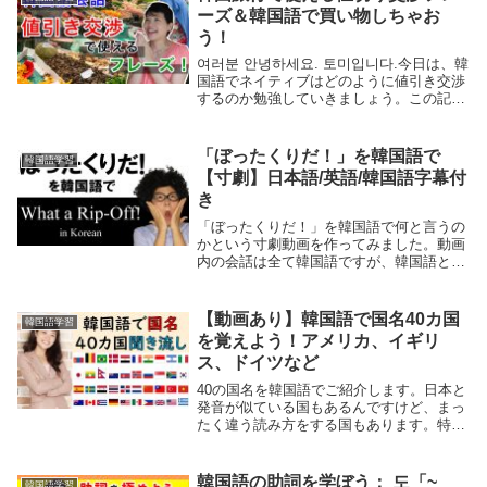
ーズ＆韓国語で買い物しちゃお
う！
여러분 안녕하세요. 토미입니다.今日は、韓
国語でネイティブはどのように値引き交渉
するのか勉強していきましょう。この記事
を見れば、皆さんもお店の人の気分を害せ
ずに、ネイティブっぽく値引き交渉をする
ことができるようになります。今回は観光
「ぼったくりだ！」を韓国語で
韓国語学習
客がお...
【寸劇】日本語/英語/韓国語字幕付
き
「ぼったくりだ！」を韓国語で何と言うの
かという寸劇動画を作ってみました。動画
内の会話は全て韓国語ですが、韓国語と日
本語と英語のスクリプトをこちらに載せて
おきます（意訳している部分もありま
す）。また、スクリプトの後に今回ご紹介
【動画あり】韓国語で国名40カ国
韓国語学習
する単語の解説もしていますので、ぜひご
を覚えよう！アメリカ、イギリ
覧ください。
ス、ドイツなど
40の国名を韓国語でご紹介します。日本と
発音が似ている国もあるんですけど、まっ
たく違う読み方をする国もあります。特に
アメリカは미국, オーストラリアは호주, イ
ギリスは영국, 南アフリカは남아공などな
どです。韓国語ではどんな発音の差がある
韓国語の助詞を学ぼう： 도「~
韓国語学習