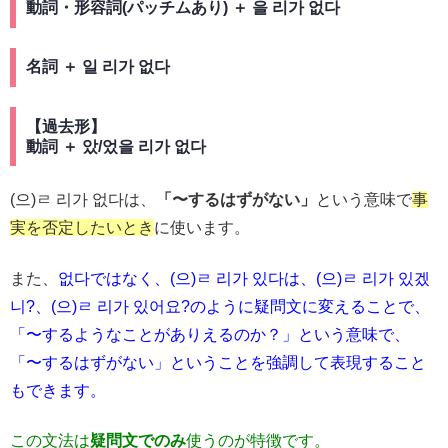
動詞・形容詞(パッチムあり) ＋ 을 리가 없다
名詞 ＋ 일 리가 없다
【過去形】
動詞 ＋ 았/었을 리가 없다
(으)ㄹ 리가 없다は、
「〜するはずがない」
という意味で
事
実を否定したいとき
に使います。
また、
없다ではなく、(으)ㄹ 리가 있다は、(으)ㄹ 리가 있겠
니?、(으)ㄹ 리가 있어요?のように疑問文に変えることで、
「〜するようなことがありえるのか？」という意味で、
「〜するはずがない」ということを強調して表現すること
もできます。
この文法は
疑問文でのみ
使うのが特徴です。