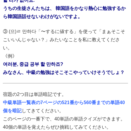
할 리가 없어요.
うちの生徒さんたちは、 韓国語をかなり熱心に勉強するか
ら韓国語話せないわけがないですよ。
③ (으)ㄹ 만하다「〜するに値する」を使って「まぁそこそ
こいいんじゃない？」みたいなことを私に教えてくださ
い。
《例》
여러분, 중급 공부 할 만하죠?
みなさん、中級の勉強はそこそこやっていけそうでしょ？
宿題の2つ目は単語暗記です。
中級単語一覧表の7ページの521番から560番までの単語40
個を暗記
してきてください。
このページの一番下で、40単語の単語クイズができます。
40個の単語を覚えたらぜひ挑戦してみてください。