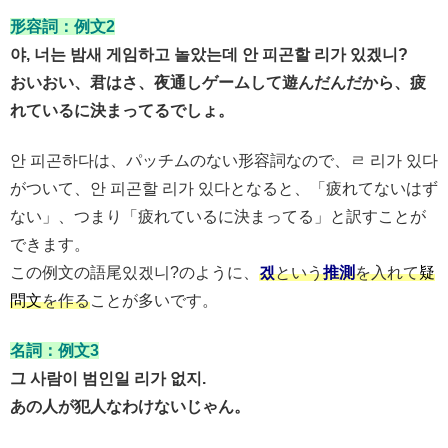
形容詞：例文2
야, 너는 밤새 게임하고 놀았는데 안 피곤할 리가 있겠니?
おいおい、君はさ、夜通しゲームして遊んだんだから、疲
れているに決まってるでしょ。
안 피곤하다は、パッチムのない形容詞なので、ㄹ 리가 있다
がついて、안 피곤할 리가 있다となると、「疲れてないはず
ない」、つまり「疲れているに決まってる」と訳すことが
できます。
この例文の語尾있겠니?のように、
겠
という
推測
を入れて
疑
問文
を作る
ことが多いです。
名詞：例文3
그 사람이 범인일 리가 없지.
あの人が犯人なわけないじゃん。