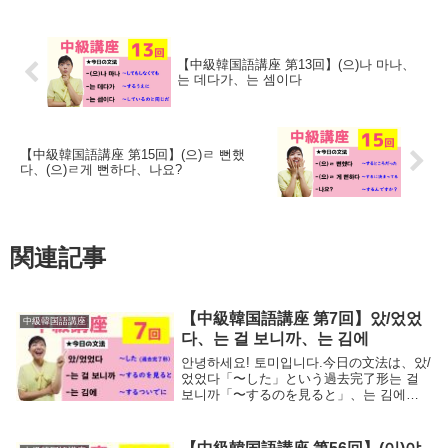
【中級韓国語講座 第13回】(으)나 마나、
는 데다가、는 셈이다
【中級韓国語講座 第15回】(으)ㄹ 뻔했
다、(으)ㄹ게 뻔하다、나요?
関連記事
【中級韓国語講座 第7回】았/었었
中級韓国語講座
다、는 걸 보니까、는 김에
안녕하세요! 토미입니다.今日の文法は、았/
었었다「〜した」という過去完了形는 걸
보니까「〜するのを見ると」、는 김에
「するついでに」の3つになります。그럼
시작할게요!았/었었다動詞・形容詞 ＋ 았/
었었다名詞(パッチムなし) ＋ 였었...