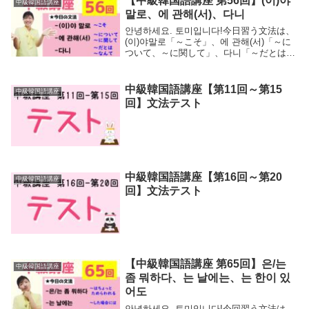
【中級韓国語講座 第56回】(이)야
中級韓国語講座
말로、에 관해(서)、다니
안녕하세요. 토미입니다!今日習う文法は、
(이)야말로「～こそ」、에 관해(서)「～に
ついて、～に関して」、다니「～だとは、
～なんて」の3つになります。今日の文法
を学べば、그 선수가 시합에 졌다니 어찌
된 일이야…あの選手が試合に負けた...
中級韓国語講座【第11回～第15
中級韓国語講座
回】文法テスト
中級韓国語講座【第16回～第20
中級韓国語講座
回】文法テスト
【中級韓国語講座 第65回】은/는
中級韓国語講座
좀 뭐하다、는 날에는、는 한이 있
어도
안녕하세요. 토미입니다!今回習う文法は、