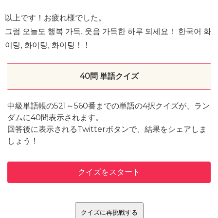
以上です！お疲れ様でした。
그럼 오늘도 행복 가득, 웃음 가득한 하루 되세요！ 한국어 화
이팅, 화이팅, 화이팅！！
40問 単語クイズ
中級単語帳の521～560番までの単語の4択クイズが、ラン
ダムに40問表示されます。
回答後に表示されるTwitterボタンで、結果をシェアしま
しょう！
クイズをスタート