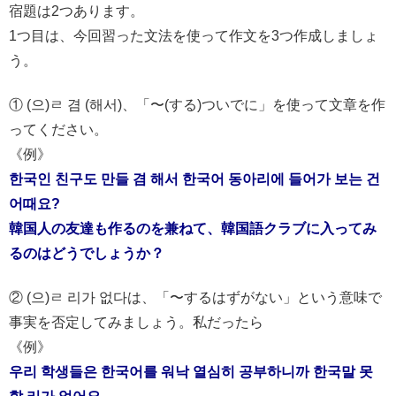
宿題は2つあります。
1つ目は、今回習った文法を使って作文を3つ作成しましょ
う。
① (으)ㄹ 겸 (해서)、「〜(する)ついでに」を使って文章を作
ってください。
《例》
한국인 친구도 만들 겸 해서 한국어 동아리에 들어가 보는 건
어때요?
韓国人の友達も作るのを兼ねて、韓国語クラブに入ってみ
るのはどうでしょうか？
② (으)ㄹ 리가 없다は、「〜するはずがない」という意味で
事実を否定してみましょう。私だったら
《例》
우리 학생들은 한국어를 워낙 열심히 공부하니까 한국말 못