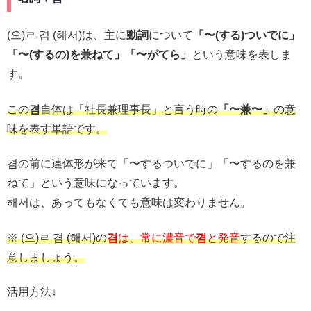
(으)ㄹ 겸 (해서)は、主に
動詞
について
「〜(する)ついでに」
「〜(するの)を兼ねて」「〜がてら」
という意味を表しま
す。
この
겸
自体は「社長兼理事長」と言う時の
「〜兼〜」
の意
味を表す単語です。
겸の前に連体形が来て「〜するついでに」「〜するのを兼
ねて」という意味になっています。
해서は、あってもなくても意味は変わりません。
※ (으)ㄹ 겸 (해서)の
겸
は、常に濃音で
꼄
と発音
するので注
意しましょう。
活用方法↓