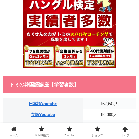
トミの韓国語講座【学習者数】
日本語Youtube
152,642人
英語Youtube
86,300人
最終試験受験者
6,666人
ホーム
TOPIK模試
Youtube
ショップ
トップ
初級修了者
1,902人