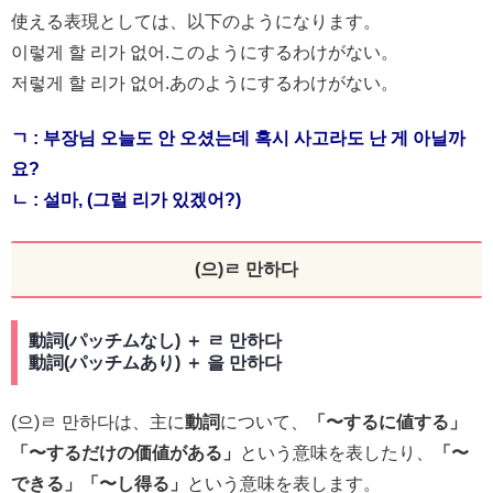
使える表現としては、以下のようになります。
이렇게 할 리가 없어.このようにするわけがない。
저렇게 할 리가 없어.あのようにするわけがない。
ㄱ : 부장님 오늘도 안 오셨는데 혹시 사고라도 난 게 아닐까
요?
ㄴ : 설마, (그럴 리가 있겠어?)
(으)ㄹ 만하다
動詞(パッチムなし) ＋ ㄹ 만하다
動詞(パッチムあり) ＋ 을 만하다
(으)ㄹ 만하다は、主に
動詞
について、
「〜するに値する」
「〜するだけの価値がある」
という意味を表したり、
「〜
できる」「〜し得る」
という意味を表します。