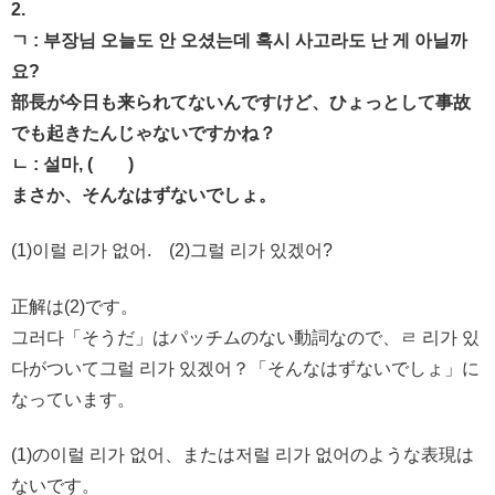
2.
ㄱ : 부장님 오늘도 안 오셨는데 혹시 사고라도 난 게 아닐까
요?
部長が今日も来られてないんですけど、ひょっとして事故
でも起きたんじゃないですかね？
ㄴ : 설마, ( )
まさか、そんなはずないでしょ。
(1)이럴 리가 없어. (2)그럴 리가 있겠어?
正解は(2)です。
그러다「そうだ」はパッチムのない動詞なので、ㄹ 리가 있
다がついて그럴 리가 있겠어？「そんなはずないでしょ」に
なっています。
(1)の이럴 리가 없어、または저럴 리가 없어のような表現は
ないです。