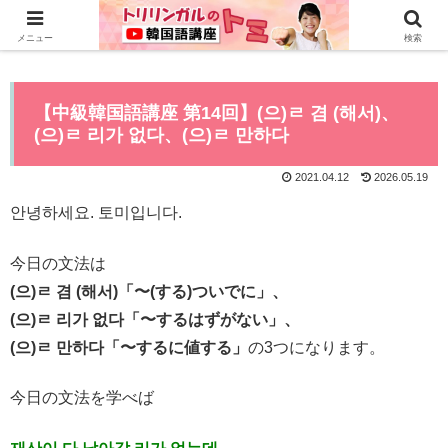
0から全てYouTubeで学べる韓国語講座はこちら>>
メニュー
検索
【中級韓国語講座 第14回】(으)ㄹ 겸 (해서)、
(으)ㄹ 리가 없다、(으)ㄹ 만하다
2021.04.12
2026.05.19
안녕하세요. 토미입니다.
今日の文法は
(으)ㄹ 겸 (해서)「〜(する)ついでに」、
(으)ㄹ 리가 없다「〜するはずがない」、
(으)ㄹ 만하다「〜するに値する」
の3つになります。
今日の文法を学べば