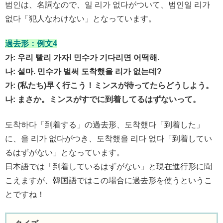
범인は、名詞なので、일 리가 없다がついて、범인일 리가
없다「犯人なわけない」となっています。
過去形：例文4
가: 우리 빨리 가자! 민수가 기다리면 어떡해.
나: 설마. 민수가 벌써 도착했을 리가 없는데?
가: (私たち)早く行こう！ミンスが待ってたらどうしよう。
나: まさか。ミンスがすでに到着してるはずないって。
도착하다「到着する」の過去形、도착했다「到着した」
に、을 리가 없다がつき、도착했을 리다 없다「到着してい
るはずがない」となっています。
日本語では「到着しているはずがない」と現在進行形に聞
こえますが、韓国語ではこの場合に過去形を使うというこ
とですね！