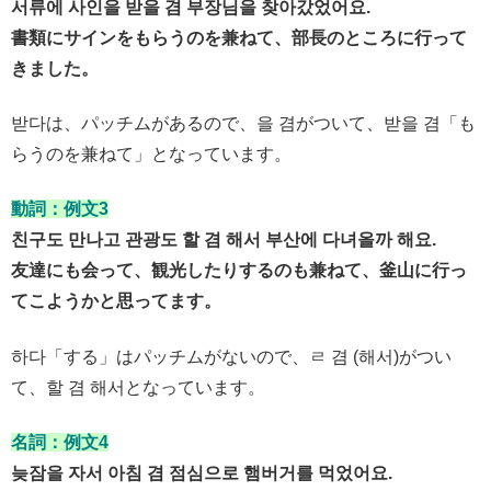
서류에 사인을 받을 겸 부장님을 찾아갔었어요.
書類にサインをもらうのを兼ねて、部長のところに行って
きました。
받다は、パッチムがあるので、을 겸がついて、받을 겸「も
らうのを兼ねて」となっています。
動詞：例文3
친구도 만나고 관광도 할 겸 해서 부산에 다녀올까 해요.
友達にも会って、観光したりするのも兼ねて、釜山に行っ
てこようかと思ってます。
하다「する」はパッチムがないので、ㄹ 겸 (해서)がつい
て、할 겸 해서となっています。
名詞：例文4
늦잠을 자서 아침 겸 점심으로 햄버거를 먹었어요.