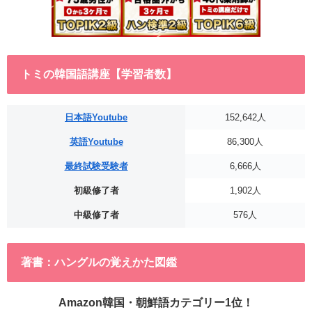
トミの韓国語講座【学習者数】
日本語Youtube
152,642人
英語Youtube
86,300人
最終試験受験者
6,666人
初級修了者
1,902人
中級修了者
576人
著書：ハングルの覚えかた図鑑
Amazon韓国・朝鮮語カテゴリー1位！