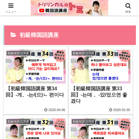
0から全てYouTubeで学べる韓国語講座はこちら>>
メニュー
検索
初級韓国語講座
初級韓国語講座
初級韓国語講座
【初級韓国語講座 第34
【初級韓国語講座 第33
回】-게、-는/(으)ㄴ 편이다
回】-는데 、-았/었으면 좋
겠다
2020.04.06
2020.03.30
初級韓国語講座
初級韓国語講座