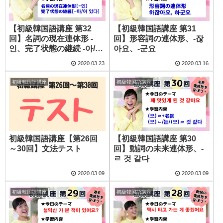
【初級韓国語講座 第32
【初級韓国語講座 第31
回】名詞の現在連体形 -
回】形容詞の連体形、-잖
인、完了状態の継続 -아/어
아요、-군요
있다
2020.03.23
2020.03.16
初級韓国語講座
初級韓国語講座
初級韓国語講座【第26回
【初級韓国語講座 第30
～30回】文法テスト
回】動詞の未来連体形、-
ㄹ 것 같다
2020.03.09
2020.03.09
初級韓国語講座
初級韓国語講座