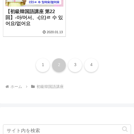
【初級韓国語講座 第22
回】-아/어서、-(으)ㄹ 수 있
어요/없어요
2020.01.13
1
2
3
4
ホーム
初級韓国語講座