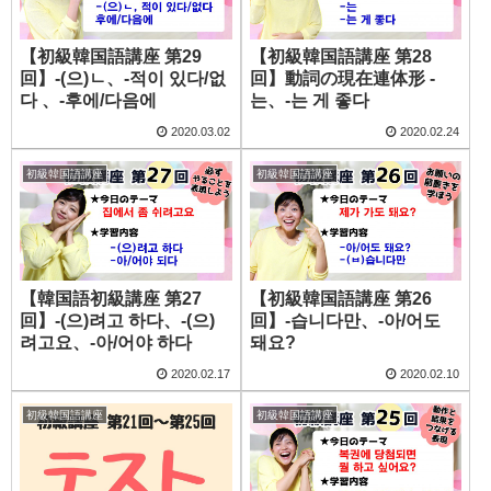
【初級韓国語講座 第29
【初級韓国語講座 第28
回】-(으)ㄴ、-적이 있다/없
回】動詞の現在連体形 -
다 、-후에/다음에
는、-는 게 좋다
2020.03.02
2020.02.24
初級韓国語講座
初級韓国語講座
【韓国語初級講座 第27
【初級韓国語講座 第26
回】-(으)려고 하다、-(으)
回】-습니다만、-아/어도
려고요、-아/어야 하다
돼요?
2020.02.17
2020.02.10
初級韓国語講座
初級韓国語講座