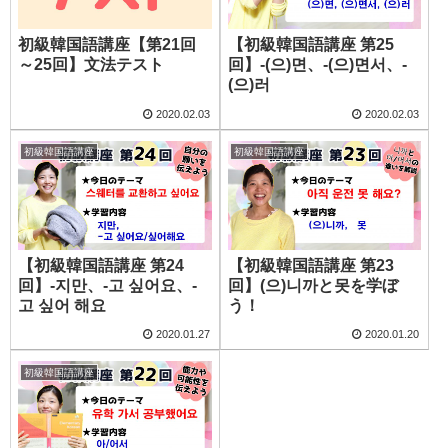
初級韓国語講座【第21回
【初級韓国語講座 第25
～25回】文法テスト
回】-(으)면、-(으)면서、-
(으)러
2020.02.03
2020.02.03
初級韓国語講座
初級韓国語講座
【初級韓国語講座 第24
【初級韓国語講座 第23
回】-지만、-고 싶어요、-
回】(으)니까と못を学ぼ
고 싶어 해요
う！
2020.01.27
2020.01.20
初級韓国語講座